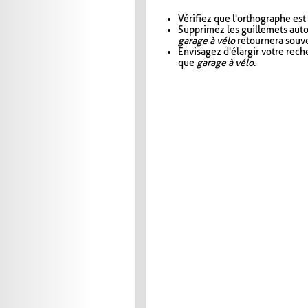
Vérifiez que l'orthographe est
Supprimez les guillemets aut
garage à vélo
retournera souve
Envisagez d'élargir votre rec
que
garage à vélo
.