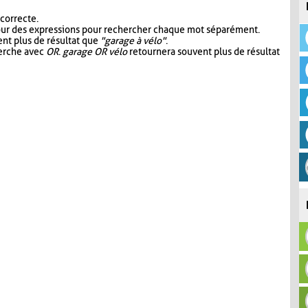
 correcte.
our des expressions pour rechercher chaque mot séparément.
nt plus de résultat que
"garage à vélo"
.
herche avec
OR
.
garage OR vélo
retournera souvent plus de résultat