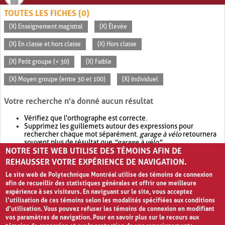
TOUTES LES FICHES (0)
(X) Enseignement magistral
(X) Élevée
(X) En classe et hors classe
(X) Hors classe
(X) Petit groupe (< 30)
(X) Faible
(X) Moyen groupe (entre 30 et 100)
(X) Individuel
Votre recherche n'a donné aucun résultat
Vérifiez que l'orthographe est correcte.
Supprimez les guillemets autour des expressions pour
rechercher chaque mot séparément.
garage à vélo
retournera
souvent plus de résultat que
"garage à vélo"
.
NOTRE SITE WEB UTILISE DES TÉMOINS AFIN DE
Envisagez d'élargir votre recherche avec
OR
.
garage OR vélo
retournera souvent plus de résultat que
garage à vélo
.
REHAUSSER VOTRE EXPÉRIENCE DE NAVIGATION.
Le site web de Polytechnique Montréal utilise des témoins de connexion
afin de recueillir des statistiques générales et offrir une meilleure
expérience à ses visiteurs. En naviguant sur le site, vous acceptez
l’utilisation de ces témoins selon les modalités spécifiées aux conditions
d’utilisation. Vous pouvez refuser les témoins de connexion en modifiant
vos paramètres de navigation. Pour en savoir plus sur le recours aux