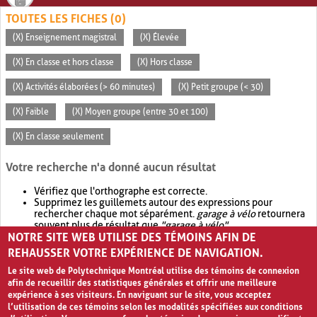
TOUTES LES FICHES (0)
(X) Enseignement magistral
(X) Élevée
(X) En classe et hors classe
(X) Hors classe
(X) Activités élaborées (> 60 minutes)
(X) Petit groupe (< 30)
(X) Faible
(X) Moyen groupe (entre 30 et 100)
(X) En classe seulement
Votre recherche n'a donné aucun résultat
Vérifiez que l'orthographe est correcte.
Supprimez les guillemets autour des expressions pour
rechercher chaque mot séparément.
garage à vélo
retournera
souvent plus de résultat que
"garage à vélo"
.
NOTRE SITE WEB UTILISE DES TÉMOINS AFIN DE
Envisagez d'élargir votre recherche avec
OR
.
garage OR vélo
retournera souvent plus de résultat que
garage à vélo
.
REHAUSSER VOTRE EXPÉRIENCE DE NAVIGATION.
Le site web de Polytechnique Montréal utilise des témoins de connexion
afin de recueillir des statistiques générales et offrir une meilleure
expérience à ses visiteurs. En naviguant sur le site, vous acceptez
l’utilisation de ces témoins selon les modalités spécifiées aux conditions