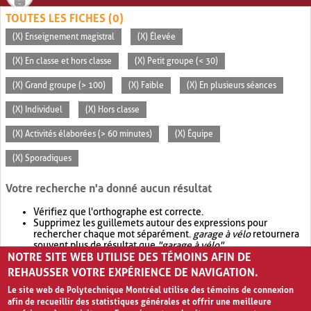
TOUTES LES FICHES (0)
(X) Enseignement magistral
(X) Élevée
(X) En classe et hors classe
(X) Petit groupe (< 30)
(X) Grand groupe (> 100)
(X) Faible
(X) En plusieurs séances
(X) Individuel
(X) Hors classe
(X) Activités élaborées (> 60 minutes)
(X) Équipe
(X) Sporadiques
Votre recherche n'a donné aucun résultat
Vérifiez que l'orthographe est correcte.
Supprimez les guillemets autour des expressions pour
rechercher chaque mot séparément.
garage à vélo
retournera
souvent plus de résultat que
"garage à vélo"
.
NOTRE SITE WEB UTILISE DES TÉMOINS AFIN DE
Envisagez d'élargir votre recherche avec
OR
.
garage OR vélo
retournera souvent plus de résultat que
garage à vélo
.
REHAUSSER VOTRE EXPÉRIENCE DE NAVIGATION.
Le site web de Polytechnique Montréal utilise des témoins de connexion
afin de recueillir des statistiques générales et offrir une meilleure