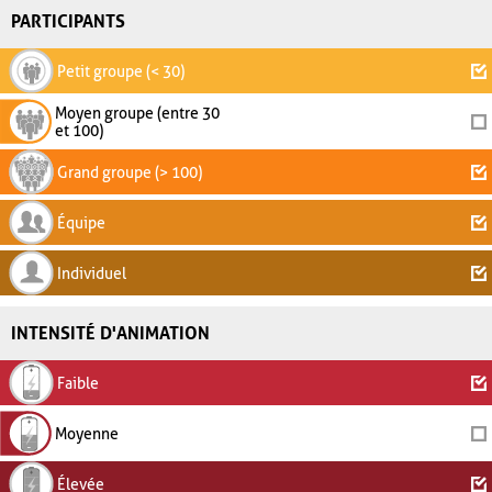
PARTICIPANTS
Petit groupe (< 30)
Moyen groupe (entre 30
et 100)
Grand groupe (> 100)
Équipe
Individuel
INTENSITÉ D'ANIMATION
Faible
Moyenne
Élevée