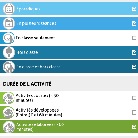
Sporadiques
En plusieurs séances
En classe seulement
Hors classe
En classe et hors classe
DURÉE DE L'ACTIVITÉ
Activités courtes (< 30
minutes)
Activités développées
(Entre 30 et 60 minutes)
Activités élaborées (> 60
minutes)