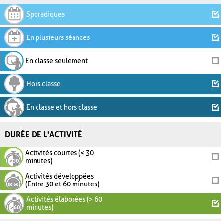
Sporadiques
En plusieurs séances
En classe seulement
Hors classe
En classe et hors classe
DURÉE DE L'ACTIVITÉ
Activités courtes (< 30
minutes)
Activités développées
(Entre 30 et 60 minutes)
Activités élaborées (> 60
minutes)