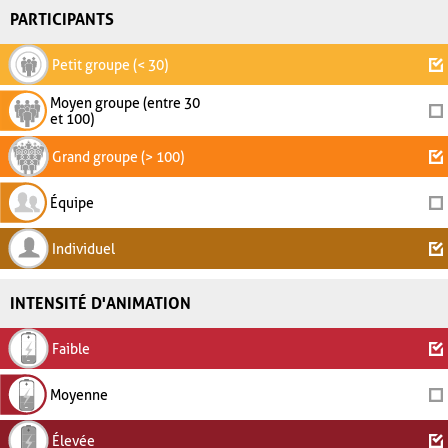
PARTICIPANTS
Petit groupe (< 30)
Moyen groupe (entre 30
et 100)
Grand groupe (> 100)
Équipe
Individuel
INTENSITÉ D'ANIMATION
Faible
Moyenne
Élevée