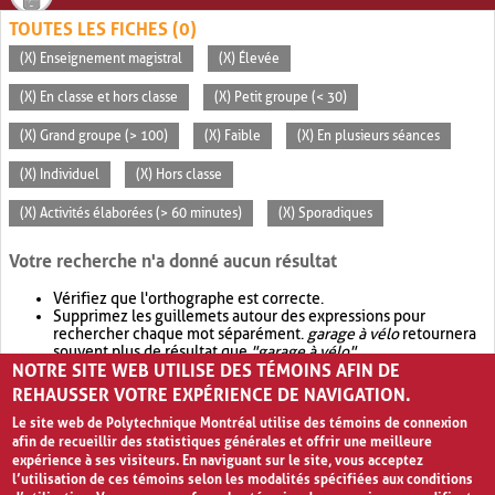
TOUTES LES FICHES (0)
(X) Enseignement magistral
(X) Élevée
(X) En classe et hors classe
(X) Petit groupe (< 30)
(X) Grand groupe (> 100)
(X) Faible
(X) En plusieurs séances
(X) Individuel
(X) Hors classe
(X) Activités élaborées (> 60 minutes)
(X) Sporadiques
Votre recherche n'a donné aucun résultat
Vérifiez que l'orthographe est correcte.
Supprimez les guillemets autour des expressions pour
rechercher chaque mot séparément.
garage à vélo
retournera
souvent plus de résultat que
"garage à vélo"
.
NOTRE SITE WEB UTILISE DES TÉMOINS AFIN DE
Envisagez d'élargir votre recherche avec
OR
.
garage OR vélo
retournera souvent plus de résultat que
garage à vélo
.
REHAUSSER VOTRE EXPÉRIENCE DE NAVIGATION.
Le site web de Polytechnique Montréal utilise des témoins de connexion
afin de recueillir des statistiques générales et offrir une meilleure
expérience à ses visiteurs. En naviguant sur le site, vous acceptez
l’utilisation de ces témoins selon les modalités spécifiées aux conditions