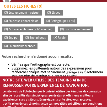
TOUTES LES FICHES (0)
(X) Enseignement magistral
(X) Élevée
(X) En classe et hors classe
(X) Petit groupe (< 30)
(X) Activités élaborées (> 60 minutes)
(X) En classe seulement
(X) Équipe
(X) Sporadiques
(X) Faible
(X) En plusieurs séances
Votre recherche n'a donné aucun résultat
Vérifiez que l'orthographe est correcte.
Supprimez les guillemets autour des expressions pour
rechercher chaque mot séparément.
garage à vélo
retournera
souvent plus de résultat que
"garage à vélo"
.
NOTRE SITE WEB UTILISE DES TÉMOINS AFIN DE
Envisagez d'élargir votre recherche avec
OR
.
garage OR vélo
retournera souvent plus de résultat que
garage à vélo
.
REHAUSSER VOTRE EXPÉRIENCE DE NAVIGATION.
Le site web de Polytechnique Montréal utilise des témoins de connexion
afin de recueillir des statistiques générales et offrir une meilleure
expérience à ses visiteurs. En naviguant sur le site, vous acceptez
l’utilisation de ces témoins selon les modalités spécifiées aux conditions