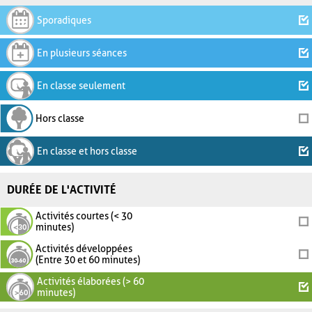
Sporadiques
En plusieurs séances
En classe seulement
Hors classe
En classe et hors classe
DURÉE DE L'ACTIVITÉ
Activités courtes (< 30
minutes)
Activités développées
(Entre 30 et 60 minutes)
Activités élaborées (> 60
minutes)