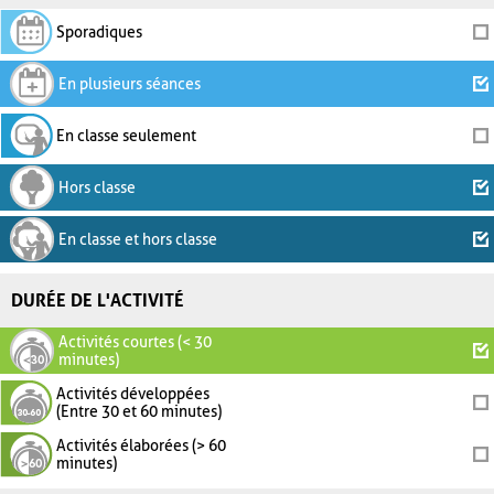
Sporadiques
En plusieurs séances
En classe seulement
Hors classe
En classe et hors classe
DURÉE DE L'ACTIVITÉ
Activités courtes (< 30
minutes)
Activités développées
(Entre 30 et 60 minutes)
Activités élaborées (> 60
minutes)