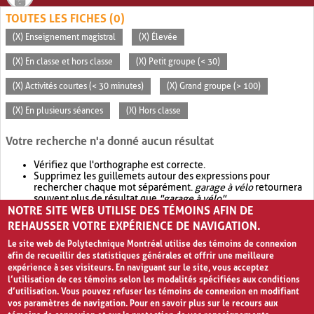
TOUTES LES FICHES (0)
(X) Enseignement magistral
(X) Élevée
(X) En classe et hors classe
(X) Petit groupe (< 30)
(X) Activités courtes (< 30 minutes)
(X) Grand groupe (> 100)
(X) En plusieurs séances
(X) Hors classe
Votre recherche n'a donné aucun résultat
Vérifiez que l'orthographe est correcte.
Supprimez les guillemets autour des expressions pour
rechercher chaque mot séparément.
garage à vélo
retournera
souvent plus de résultat que
"garage à vélo"
.
NOTRE SITE WEB UTILISE DES TÉMOINS AFIN DE
Envisagez d'élargir votre recherche avec
OR
.
garage OR vélo
retournera souvent plus de résultat que
garage à vélo
.
REHAUSSER VOTRE EXPÉRIENCE DE NAVIGATION.
Le site web de Polytechnique Montréal utilise des témoins de connexion
afin de recueillir des statistiques générales et offrir une meilleure
expérience à ses visiteurs. En naviguant sur le site, vous acceptez
l’utilisation de ces témoins selon les modalités spécifiées aux conditions
d’utilisation. Vous pouvez refuser les témoins de connexion en modifiant
vos paramètres de navigation. Pour en savoir plus sur le recours aux