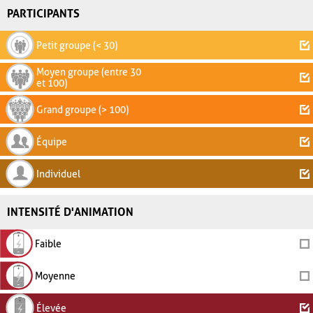
PARTICIPANTS
Petit groupe (< 30)
Moyen groupe (entre 30
et 100)
Grand groupe (> 100)
Équipe
Individuel
INTENSITÉ D'ANIMATION
Faible
Moyenne
Élevée