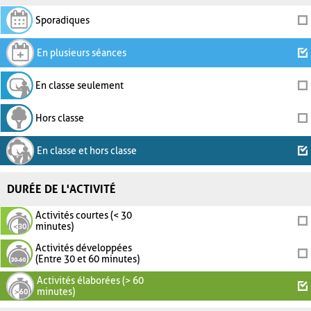
Sporadiques
En plusieurs séances
En classe seulement
Hors classe
En classe et hors classe
DURÉE DE L'ACTIVITÉ
Activités courtes (< 30
minutes)
Activités développées
(Entre 30 et 60 minutes)
Activités élaborées (> 60
minutes)