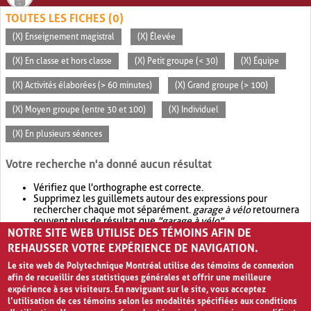
TOUTES LES FICHES (0)
(X) Enseignement magistral
(X) Élevée
(X) En classe et hors classe
(X) Petit groupe (< 30)
(X) Équipe
(X) Activités élaborées (> 60 minutes)
(X) Grand groupe (> 100)
(X) Moyen groupe (entre 30 et 100)
(X) Individuel
(X) En plusieurs séances
Votre recherche n'a donné aucun résultat
Vérifiez que l'orthographe est correcte.
Supprimez les guillemets autour des expressions pour
rechercher chaque mot séparément.
garage à vélo
retournera
souvent plus de résultat que
"garage à vélo"
.
NOTRE SITE WEB UTILISE DES TÉMOINS AFIN DE
Envisagez d'élargir votre recherche avec
OR
.
garage OR vélo
retournera souvent plus de résultat que
garage à vélo
.
REHAUSSER VOTRE EXPÉRIENCE DE NAVIGATION.
Le site web de Polytechnique Montréal utilise des témoins de connexion
afin de recueillir des statistiques générales et offrir une meilleure
expérience à ses visiteurs. En naviguant sur le site, vous acceptez
l’utilisation de ces témoins selon les modalités spécifiées aux conditions