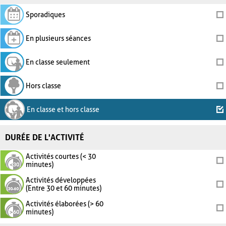
Sporadiques
En plusieurs séances
En classe seulement
Hors classe
En classe et hors classe
DURÉE DE L'ACTIVITÉ
Activités courtes (< 30
minutes)
Activités développées
(Entre 30 et 60 minutes)
Activités élaborées (> 60
minutes)