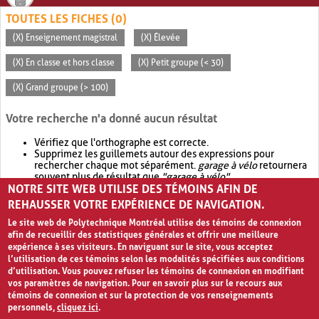
TOUTES LES FICHES (0)
(X) Enseignement magistral
(X) Élevée
(X) En classe et hors classe
(X) Petit groupe (< 30)
(X) Grand groupe (> 100)
Votre recherche n'a donné aucun résultat
Vérifiez que l'orthographe est correcte.
Supprimez les guillemets autour des expressions pour
rechercher chaque mot séparément.
garage à vélo
retournera
souvent plus de résultat que
"garage à vélo"
.
NOTRE SITE WEB UTILISE DES TÉMOINS AFIN DE
Envisagez d'élargir votre recherche avec
OR
.
garage OR vélo
retournera souvent plus de résultat que
garage à vélo
.
REHAUSSER VOTRE EXPÉRIENCE DE NAVIGATION.
Le site web de Polytechnique Montréal utilise des témoins de connexion
afin de recueillir des statistiques générales et offrir une meilleure
expérience à ses visiteurs. En naviguant sur le site, vous acceptez
l’utilisation de ces témoins selon les modalités spécifiées aux conditions
d’utilisation. Vous pouvez refuser les témoins de connexion en modifiant
vos paramètres de navigation. Pour en savoir plus sur le recours aux
témoins de connexion et sur la protection de vos renseignements
personnels,
cliquez ici
.
Avis de confidentialité et conditions d’utilisation