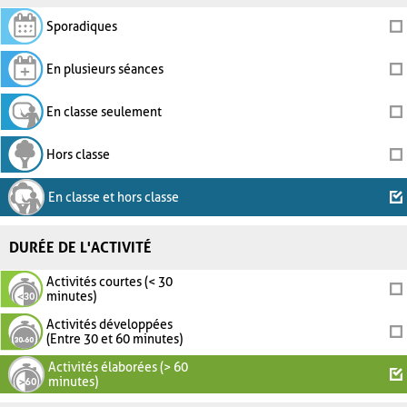
Sporadiques
En plusieurs séances
En classe seulement
Hors classe
En classe et hors classe
DURÉE DE L'ACTIVITÉ
Activités courtes (< 30
minutes)
Activités développées
(Entre 30 et 60 minutes)
Activités élaborées (> 60
minutes)