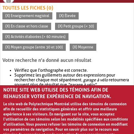
TOUTES LES FICHES (0)
(X) Enseignement magistral
(X) Élevée
(X) En classe et hors classe
(X) Petit groupe (< 30)
(X) Activités élaborées (> 60 minutes)
(X) Moyen groupe (entre 30 et 100)
(X) Moyenne
Votre recherche n'a donné aucun résultat
Vérifiez que l'orthographe est correcte.
Supprimez les guillemets autour des expressions pour
rechercher chaque mot séparément.
garage à vélo
retournera
souvent plus de résultat que
"garage à vélo"
.
NOTRE SITE WEB UTILISE DES TÉMOINS AFIN DE
Envisagez d'élargir votre recherche avec
OR
.
garage OR vélo
retournera souvent plus de résultat que
garage à vélo
.
REHAUSSER VOTRE EXPÉRIENCE DE NAVIGATION.
Le site web de Polytechnique Montréal utilise des témoins de connexion
afin de recueillir des statistiques générales et offrir une meilleure
expérience à ses visiteurs. En naviguant sur le site, vous acceptez
l’utilisation de ces témoins selon les modalités spécifiées aux conditions
d’utilisation. Vous pouvez refuser les témoins de connexion en modifiant
vos paramètres de navigation. Pour en savoir plus sur le recours aux