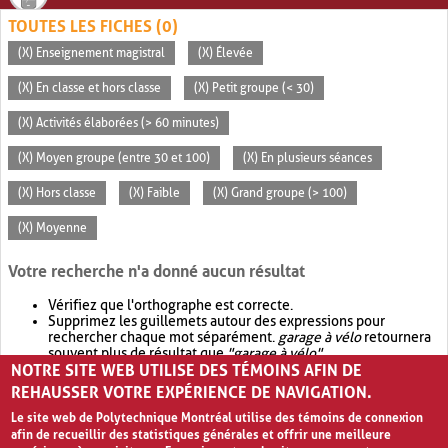
TOUTES LES FICHES (0)
(X) Enseignement magistral
(X) Élevée
(X) En classe et hors classe
(X) Petit groupe (< 30)
(X) Activités élaborées (> 60 minutes)
(X) Moyen groupe (entre 30 et 100)
(X) En plusieurs séances
(X) Hors classe
(X) Faible
(X) Grand groupe (> 100)
(X) Moyenne
Votre recherche n'a donné aucun résultat
Vérifiez que l'orthographe est correcte.
Supprimez les guillemets autour des expressions pour
rechercher chaque mot séparément.
garage à vélo
retournera
souvent plus de résultat que
"garage à vélo"
.
NOTRE SITE WEB UTILISE DES TÉMOINS AFIN DE
Envisagez d'élargir votre recherche avec
OR
.
garage OR vélo
retournera souvent plus de résultat que
garage à vélo
.
REHAUSSER VOTRE EXPÉRIENCE DE NAVIGATION.
Le site web de Polytechnique Montréal utilise des témoins de connexion
afin de recueillir des statistiques générales et offrir une meilleure