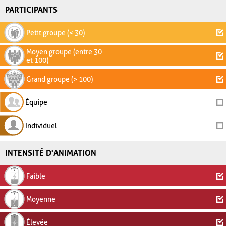
PARTICIPANTS
Petit groupe (< 30)
Moyen groupe (entre 30
et 100)
Grand groupe (> 100)
Équipe
Individuel
INTENSITÉ D'ANIMATION
Faible
Moyenne
Élevée