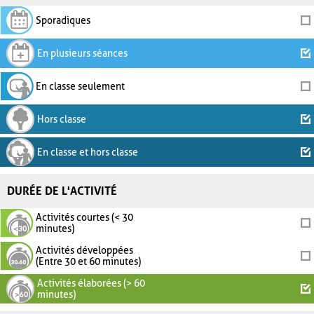
Sporadiques
En plusieurs séances
En classe seulement
Hors classe
En classe et hors classe
DURÉE DE L'ACTIVITÉ
Activités courtes (< 30
minutes)
Activités développées
(Entre 30 et 60 minutes)
Activités élaborées (> 60
minutes)