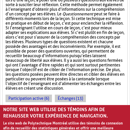
lors d’une leçon, à poser une ou plusieurs questions aux élèves de
sorte à susciter leur réflexion. Cette méthode permet également
à l’enseignant d’obtenir plus d’informations sur la compréhension
d’un concept par ses élèves. Le
Questionnement
peut se faire à
différents moments lors de la leçon. Si cette technique est mise
en pratique en début de leçon, c’est pour enclencher la réflexion.
Si l’enseignant l’utilise en cours de leçon, c’est pour mieux
adapter ses explications aux élèves. Si c’est plutôt en fin de leçon,
alors c’est pour s’assurer de la compréhension des concepts par
les élèves. Plusieurs types de questions existent et chacune
possède des avantages et des inconvénients. Par exemple, il est
possible de poser des questions ouvertes, qui permettent de
recueillir beaucoup d’informations puisqu’elles laissent
beaucoup de liberté aux élèves. Il y a aussi les questions fermées
qui ont l’avantage d’être rapides et qui sont surtout pertinentes
lorsque l’objectif est de cibler de l’information précise. De plus,
les questions posées peuvent être directes et cibler des élèves en
particulier ou peuvent être posées à la cantonade lorsque
l’objectif de l’enseignant est d’alimenter les échanges entre les
élèves en créant une discussion.
Participation active (6)
Échanges (13)
Enseignement magistral (5)
Réflexion individuelle (31)
NOTRE SITE WEB UTILISE DES TÉMOINS AFIN DE
REHAUSSER VOTRE EXPÉRIENCE DE NAVIGATION.
Le site web de Polytechnique Montréal utilise des témoins de connexion
afin de recueillir des statistiques générales et offrir une meilleure