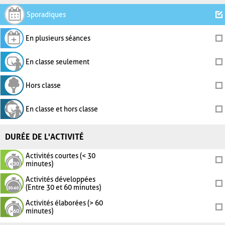
Sporadiques
En plusieurs séances
En classe seulement
Hors classe
En classe et hors classe
DURÉE DE L'ACTIVITÉ
Activités courtes (< 30
minutes)
Activités développées
(Entre 30 et 60 minutes)
Activités élaborées (> 60
minutes)