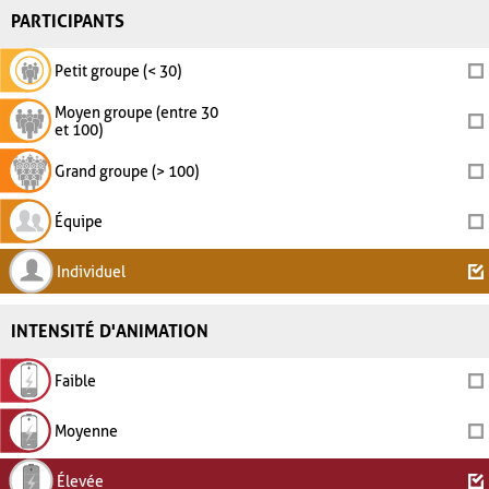
PARTICIPANTS
Petit groupe (< 30)
Moyen groupe (entre 30
et 100)
Grand groupe (> 100)
Équipe
Individuel
INTENSITÉ D'ANIMATION
Faible
Moyenne
Élevée