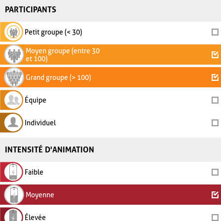
PARTICIPANTS
Petit groupe (< 30)
Moyen groupe (entre 30
et 100)
Grand groupe (> 100)
Équipe
Individuel
INTENSITÉ D'ANIMATION
Faible
Moyenne
Élevée