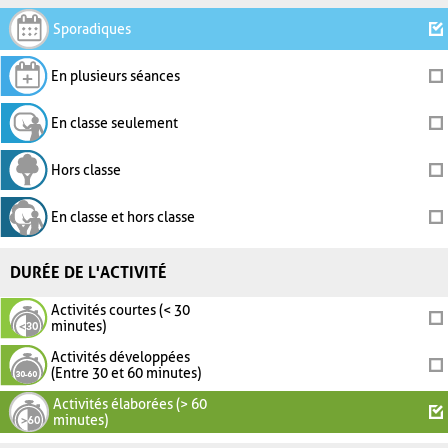
Sporadiques
En plusieurs séances
En classe seulement
Hors classe
En classe et hors classe
DURÉE DE L'ACTIVITÉ
Activités courtes (< 30
minutes)
Activités développées
(Entre 30 et 60 minutes)
Activités élaborées (> 60
minutes)