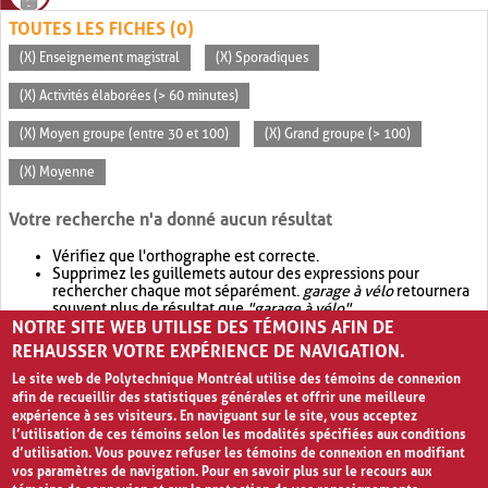
TOUTES LES FICHES (0)
(X) Enseignement magistral
(X) Sporadiques
(X) Activités élaborées (> 60 minutes)
(X) Moyen groupe (entre 30 et 100)
(X) Grand groupe (> 100)
(X) Moyenne
Votre recherche n'a donné aucun résultat
Vérifiez que l'orthographe est correcte.
Supprimez les guillemets autour des expressions pour
rechercher chaque mot séparément.
garage à vélo
retournera
souvent plus de résultat que
"garage à vélo"
.
NOTRE SITE WEB UTILISE DES TÉMOINS AFIN DE
Envisagez d'élargir votre recherche avec
OR
.
garage OR vélo
retournera souvent plus de résultat que
garage à vélo
.
REHAUSSER VOTRE EXPÉRIENCE DE NAVIGATION.
Le site web de Polytechnique Montréal utilise des témoins de connexion
afin de recueillir des statistiques générales et offrir une meilleure
expérience à ses visiteurs. En naviguant sur le site, vous acceptez
l’utilisation de ces témoins selon les modalités spécifiées aux conditions
d’utilisation. Vous pouvez refuser les témoins de connexion en modifiant
vos paramètres de navigation. Pour en savoir plus sur le recours aux