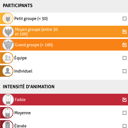
PARTICIPANTS
Petit groupe (< 30)
Moyen groupe (entre 30
et 100)
Grand groupe (> 100)
Équipe
Individuel
INTENSITÉ D'ANIMATION
Faible
Moyenne
Élevée