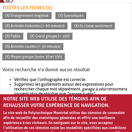
TOUTES LES FICHES (0)
(X) Enseignement magistral
(X) Sporadiques
(X) Activités élaborées (> 60 minutes)
(X) En classe seulement
(X) Faible
(X) Grand groupe (> 100)
(X) Activités courtes (< 30 minutes)
(X) Moyen groupe (entre 30 et 100)
Votre recherche n'a donné aucun résultat
Vérifiez que l'orthographe est correcte.
Supprimez les guillemets autour des expressions pour
rechercher chaque mot séparément.
garage à vélo
retournera
souvent plus de résultat que
"garage à vélo"
.
NOTRE SITE WEB UTILISE DES TÉMOINS AFIN DE
Envisagez d'élargir votre recherche avec
OR
.
garage OR vélo
retournera souvent plus de résultat que
garage à vélo
.
REHAUSSER VOTRE EXPÉRIENCE DE NAVIGATION.
Le site web de Polytechnique Montréal utilise des témoins de connexion
afin de recueillir des statistiques générales et offrir une meilleure
expérience à ses visiteurs. En naviguant sur le site, vous acceptez
l’utilisation de ces témoins selon les modalités spécifiées aux conditions