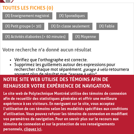
TOUTES LES FICHES (0)
(X) Enseignement magistral
(X) Sporadiques
(X) Petit groupe (< 30)
(X) En classe seulement
(X) Faible
(X) Activités élaborées (> 60 minutes)
(X) Moyenne
Votre recherche n'a donné aucun résultat
Vérifiez que l'orthographe est correcte.
Supprimez les guillemets autour des expressions pour
rechercher chaque mot séparément.
garage à vélo
retournera
souvent plus de résultat que
"garage à vélo"
.
NOTRE SITE WEB UTILISE DES TÉMOINS AFIN DE
Envisagez d'élargir votre recherche avec
OR
.
garage OR vélo
retournera souvent plus de résultat que
garage à vélo
.
REHAUSSER VOTRE EXPÉRIENCE DE NAVIGATION.
Le site web de Polytechnique Montréal utilise des témoins de connexion
afin de recueillir des statistiques générales et offrir une meilleure
expérience à ses visiteurs. En naviguant sur le site, vous acceptez
l’utilisation de ces témoins selon les modalités spécifiées aux conditions
d’utilisation. Vous pouvez refuser les témoins de connexion en modifiant
vos paramètres de navigation. Pour en savoir plus sur le recours aux
témoins de connexion et sur la protection de vos renseignements
personnels,
cliquez ici
.
Avis de confidentialité et conditions d’utilisation