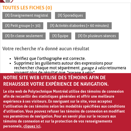
TOUTES LES FICHES (0)
(X) Enseignement magistral
(X) Sporadiques
(X) Petit groupe (< 30)
(X) Activités élaborées (> 60 minutes)
(X) En classe seulement
(X) Équipe
(X) En plusieurs séances
Votre recherche n'a donné aucun résultat
Vérifiez que l'orthographe est correcte.
Supprimez les guillemets autour des expressions pour
rechercher chaque mot séparément.
garage à vélo
retournera
souvent plus de résultat que
"garage à vélo"
.
NOTRE SITE WEB UTILISE DES TÉMOINS AFIN DE
Envisagez d'élargir votre recherche avec
OR
.
garage OR vélo
retournera souvent plus de résultat que
garage à vélo
.
REHAUSSER VOTRE EXPÉRIENCE DE NAVIGATION.
Le site web de Polytechnique Montréal utilise des témoins de connexion
afin de recueillir des statistiques générales et offrir une meilleure
expérience à ses visiteurs. En naviguant sur le site, vous acceptez
l’utilisation de ces témoins selon les modalités spécifiées aux conditions
d’utilisation. Vous pouvez refuser les témoins de connexion en modifiant
vos paramètres de navigation. Pour en savoir plus sur le recours aux
témoins de connexion et sur la protection de vos renseignements
personnels,
cliquez ici
.
Avis de confidentialité et conditions d’utilisation