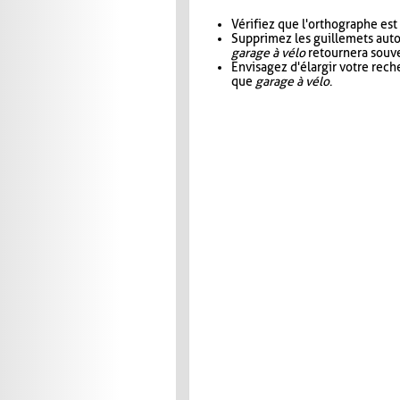
Vérifiez que l'orthographe est
Supprimez les guillemets aut
garage à vélo
retournera souve
Envisagez d'élargir votre rec
que
garage à vélo
.