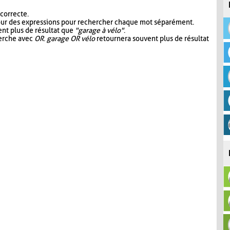
 correcte.
our des expressions pour rechercher chaque mot séparément.
nt plus de résultat que
"garage à vélo"
.
herche avec
OR
.
garage OR vélo
retournera souvent plus de résultat