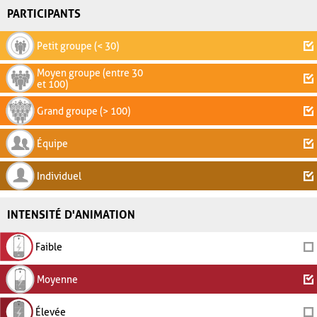
PARTICIPANTS
Petit groupe (< 30)
Moyen groupe (entre 30
et 100)
Grand groupe (> 100)
Équipe
Individuel
INTENSITÉ D'ANIMATION
Faible
Moyenne
Élevée