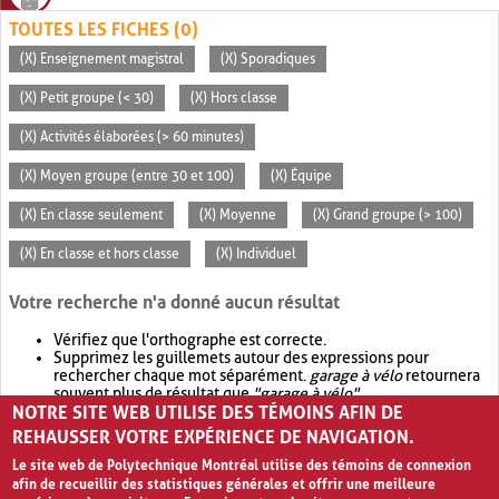
TOUTES LES FICHES (0)
(X) Enseignement magistral
(X) Sporadiques
(X) Petit groupe (< 30)
(X) Hors classe
(X) Activités élaborées (> 60 minutes)
(X) Moyen groupe (entre 30 et 100)
(X) Équipe
(X) En classe seulement
(X) Moyenne
(X) Grand groupe (> 100)
(X) En classe et hors classe
(X) Individuel
Votre recherche n'a donné aucun résultat
Vérifiez que l'orthographe est correcte.
Supprimez les guillemets autour des expressions pour
rechercher chaque mot séparément.
garage à vélo
retournera
souvent plus de résultat que
"garage à vélo"
.
NOTRE SITE WEB UTILISE DES TÉMOINS AFIN DE
Envisagez d'élargir votre recherche avec
OR
.
garage OR vélo
retournera souvent plus de résultat que
garage à vélo
.
REHAUSSER VOTRE EXPÉRIENCE DE NAVIGATION.
Le site web de Polytechnique Montréal utilise des témoins de connexion
afin de recueillir des statistiques générales et offrir une meilleure