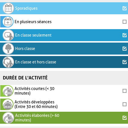
Sporadiques
En plusieurs séances
En classe seulement
Hors classe
En classe et hors classe
DURÉE DE L'ACTIVITÉ
Activités courtes (< 30
minutes)
Activités développées
(Entre 30 et 60 minutes)
Activités élaborées (> 60
minutes)