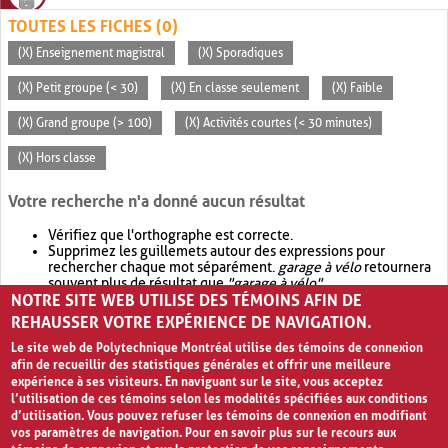
TOUTES LES FICHES (0)
(X) Enseignement magistral
(X) Sporadiques
(X) Petit groupe (< 30)
(X) En classe seulement
(X) Faible
(X) Grand groupe (> 100)
(X) Activités courtes (< 30 minutes)
(X) Hors classe
Votre recherche n'a donné aucun résultat
Vérifiez que l'orthographe est correcte.
Supprimez les guillemets autour des expressions pour
rechercher chaque mot séparément.
garage à vélo
retournera
souvent plus de résultat que
"garage à vélo"
.
NOTRE SITE WEB UTILISE DES TÉMOINS AFIN DE
Envisagez d'élargir votre recherche avec
OR
.
garage OR vélo
retournera souvent plus de résultat que
garage à vélo
.
REHAUSSER VOTRE EXPÉRIENCE DE NAVIGATION.
Le site web de Polytechnique Montréal utilise des témoins de connexion
afin de recueillir des statistiques générales et offrir une meilleure
expérience à ses visiteurs. En naviguant sur le site, vous acceptez
l’utilisation de ces témoins selon les modalités spécifiées aux conditions
d’utilisation. Vous pouvez refuser les témoins de connexion en modifiant
vos paramètres de navigation. Pour en savoir plus sur le recours aux