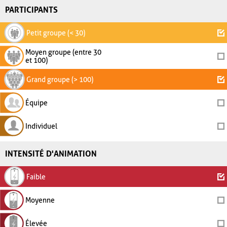
PARTICIPANTS
Petit groupe (< 30)
Moyen groupe (entre 30
et 100)
Grand groupe (> 100)
Équipe
Individuel
INTENSITÉ D'ANIMATION
Faible
Moyenne
Élevée