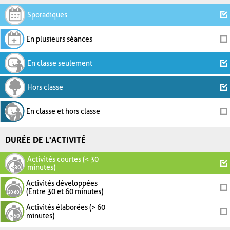
Sporadiques
En plusieurs séances
En classe seulement
Hors classe
En classe et hors classe
DURÉE DE L'ACTIVITÉ
Activités courtes (< 30
minutes)
Activités développées
(Entre 30 et 60 minutes)
Activités élaborées (> 60
minutes)