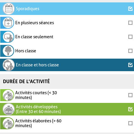
Sporadiques
En plusieurs séances
En classe seulement
Hors classe
En classe et hors classe
DURÉE DE L'ACTIVITÉ
Activités courtes (< 30
minutes)
Activités développées
(Entre 30 et 60 minutes)
Activités élaborées (> 60
minutes)