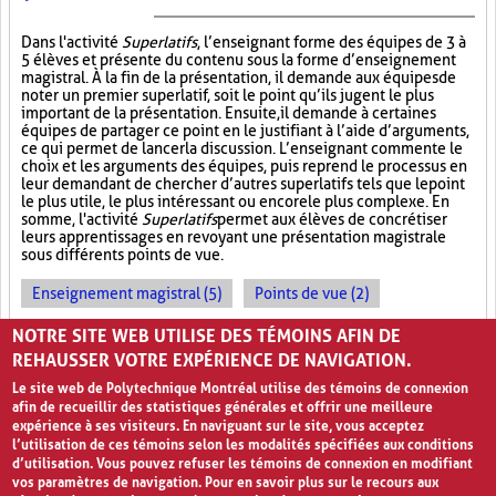
Dans l'activité
Superlatifs
, l’enseignant forme des équipes de 3 à
5 élèves et présente du contenu sous la forme d’enseignement
magistral. À la fin de la présentation, il demande aux équipes de
noter un premier superlatif, soit le point qu’ils jugent le plus
important de la présentation. Ensuite, il demande à certaines
équipes de partager ce point en le justifiant à l’aide d’arguments,
ce qui permet de lancer la discussion. L’enseignant commente le
choix et les arguments des équipes, puis reprend le processus en
leur demandant de chercher d’autres superlatifs tels que le point
le plus utile, le plus intéressant ou encore le plus complexe. En
somme, l'activité
Superlatifs
permet aux élèves de concrétiser
leurs apprentissages en revoyant une présentation magistrale
sous différents points de vue.
Enseignement magistral (5)
Points de vue (2)
Travail d'équipe (8)
NOTRE SITE WEB UTILISE DES TÉMOINS AFIN DE
REHAUSSER VOTRE EXPÉRIENCE DE NAVIGATION.
Le site web de Polytechnique Montréal utilise des témoins de connexion
afin de recueillir des statistiques générales et offrir une meilleure
expérience à ses visiteurs. En naviguant sur le site, vous acceptez
l’utilisation de ces témoins selon les modalités spécifiées aux conditions
d’utilisation. Vous pouvez refuser les témoins de connexion en modifiant
vos paramètres de navigation. Pour en savoir plus sur le recours aux