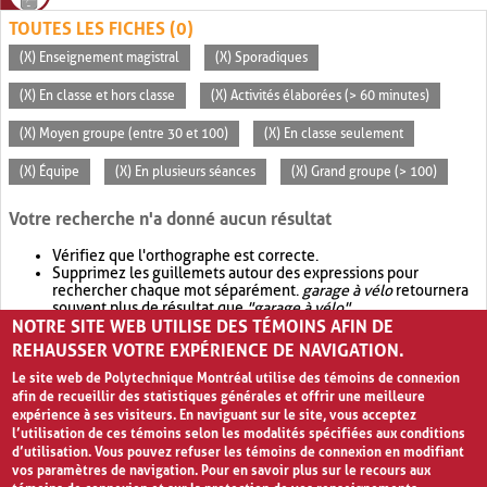
TOUTES LES FICHES (0)
(X) Enseignement magistral
(X) Sporadiques
(X) En classe et hors classe
(X) Activités élaborées (> 60 minutes)
(X) Moyen groupe (entre 30 et 100)
(X) En classe seulement
(X) Équipe
(X) En plusieurs séances
(X) Grand groupe (> 100)
Votre recherche n'a donné aucun résultat
Vérifiez que l'orthographe est correcte.
Supprimez les guillemets autour des expressions pour
rechercher chaque mot séparément.
garage à vélo
retournera
souvent plus de résultat que
"garage à vélo"
.
NOTRE SITE WEB UTILISE DES TÉMOINS AFIN DE
Envisagez d'élargir votre recherche avec
OR
.
garage OR vélo
retournera souvent plus de résultat que
garage à vélo
.
REHAUSSER VOTRE EXPÉRIENCE DE NAVIGATION.
Le site web de Polytechnique Montréal utilise des témoins de connexion
afin de recueillir des statistiques générales et offrir une meilleure
expérience à ses visiteurs. En naviguant sur le site, vous acceptez
l’utilisation de ces témoins selon les modalités spécifiées aux conditions
d’utilisation. Vous pouvez refuser les témoins de connexion en modifiant
vos paramètres de navigation. Pour en savoir plus sur le recours aux