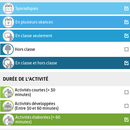
Sporadiques
En plusieurs séances
En classe seulement
Hors classe
En classe et hors classe
DURÉE DE L'ACTIVITÉ
Activités courtes (< 30
minutes)
Activités développées
(Entre 30 et 60 minutes)
Activités élaborées (> 60
minutes)