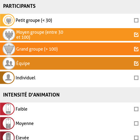
PARTICIPANTS
Petit groupe (< 30)
Moyen groupe (entre 30
et 100)
Grand groupe (> 100)
Équipe
Individuel
INTENSITÉ D'ANIMATION
Faible
Moyenne
Élevée