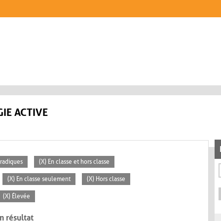
IE ACTIVE
oradiques
(X) En classe et hors classe
(X) En classe seulement
(X) Hors classe
(X) Élevée
n résultat