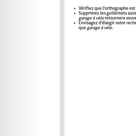
Vérifiez que l'orthographe est
Supprimez les guillemets aut
garage à vélo
retournera souve
Envisagez d'élargir votre rec
que
garage à vélo
.