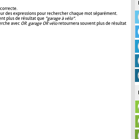
 correcte.
our des expressions pour rechercher chaque mot séparément.
nt plus de résultat que
"garage à vélo"
.
herche avec
OR
.
garage OR vélo
retournera souvent plus de résultat