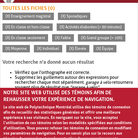
TOUTES LES FICHES (0)
(X) Enseignement magistral
(X) Sporadiques
(X) En classe et hors classe
(X) Activités élaborées (> 60 minutes)
(X) En classe seulement
(X) Faible
(X) Grand groupe (> 100)
(X) Moyenne
(X) Individuel
(X) Élevée
(X) Équipe
Votre recherche n'a donné aucun résultat
Vérifiez que l'orthographe est correcte.
Supprimez les guillemets autour des expressions pour
rechercher chaque mot séparément.
garage à vélo
retournera
souvent plus de résultat que
"garage à vélo"
.
NOTRE SITE WEB UTILISE DES TÉMOINS AFIN DE
Envisagez d'élargir votre recherche avec
OR
.
garage OR vélo
retournera souvent plus de résultat que
garage à vélo
.
REHAUSSER VOTRE EXPÉRIENCE DE NAVIGATION.
Le site web de Polytechnique Montréal utilise des témoins de connexion
afin de recueillir des statistiques générales et offrir une meilleure
expérience à ses visiteurs. En naviguant sur le site, vous acceptez
l’utilisation de ces témoins selon les modalités spécifiées aux conditions
d’utilisation. Vous pouvez refuser les témoins de connexion en modifiant
vos paramètres de navigation. Pour en savoir plus sur le recours aux