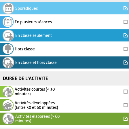
Sporadiques
En plusieurs séances
En classe seulement
Hors classe
En classe et hors classe
DURÉE DE L'ACTIVITÉ
Activités courtes (< 30
minutes)
Activités développées
(Entre 30 et 60 minutes)
Activités élaborées (> 60
minutes)