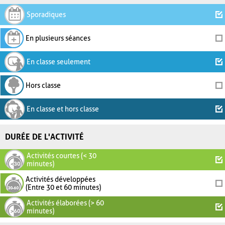
Sporadiques
En plusieurs séances
En classe seulement
Hors classe
En classe et hors classe
DURÉE DE L'ACTIVITÉ
Activités courtes (< 30
minutes)
Activités développées
(Entre 30 et 60 minutes)
Activités élaborées (> 60
minutes)