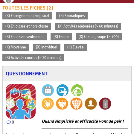
TOUTES LES FICHES (2)
(X) Enseignement magistral
(X) Sporadiques
(X) En classe et hors classe
(X) Activités élaborées (> 60 minutes)
(X) En classe seulement
(X) Faible
(X) Grand groupe (> 100)
(X) Moyenne
(X) Individuel
(X) Élevée
(X) Activités courtes (< 30 minutes)
QUESTIONNEMENT
Quand simplicité et efficacité vont de pair !
0