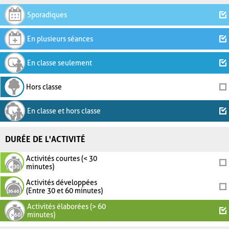
Sporadiques
En plusieurs séances
En classe seulement
Hors classe
En classe et hors classe
DURÉE DE L'ACTIVITÉ
Activités courtes (< 30
minutes)
Activités développées
(Entre 30 et 60 minutes)
Activités élaborées (> 60
minutes)