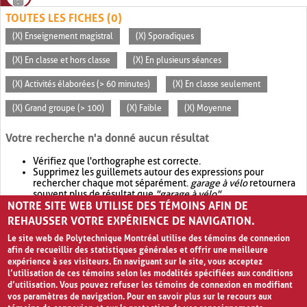
TOUTES LES FICHES (0)
(X) Enseignement magistral
(X) Sporadiques
(X) En classe et hors classe
(X) En plusieurs séances
(X) Activités élaborées (> 60 minutes)
(X) En classe seulement
(X) Grand groupe (> 100)
(X) Faible
(X) Moyenne
Votre recherche n'a donné aucun résultat
Vérifiez que l'orthographe est correcte.
Supprimez les guillemets autour des expressions pour
rechercher chaque mot séparément.
garage à vélo
retournera
souvent plus de résultat que
"garage à vélo"
.
NOTRE SITE WEB UTILISE DES TÉMOINS AFIN DE
Envisagez d'élargir votre recherche avec
OR
.
garage OR vélo
retournera souvent plus de résultat que
garage à vélo
.
REHAUSSER VOTRE EXPÉRIENCE DE NAVIGATION.
Le site web de Polytechnique Montréal utilise des témoins de connexion
afin de recueillir des statistiques générales et offrir une meilleure
expérience à ses visiteurs. En naviguant sur le site, vous acceptez
l’utilisation de ces témoins selon les modalités spécifiées aux conditions
d’utilisation. Vous pouvez refuser les témoins de connexion en modifiant
vos paramètres de navigation. Pour en savoir plus sur le recours aux