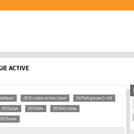
IE ACTIVE
oradiques
(X) En classe et hors classe
(X) Petit groupe (< 30)
(X) Équipe
(X) Faible
(X) Hors classe
(X) Élevée