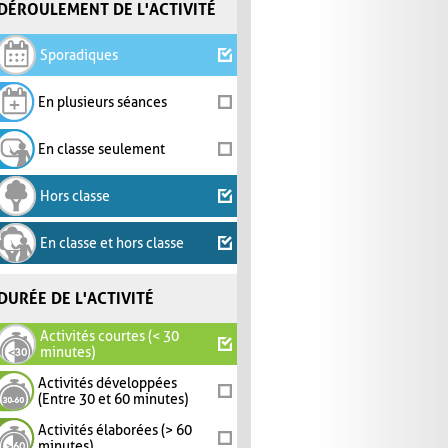
DÉROULEMENT DE L'ACTIVITÉ
Sporadiques
En plusieurs séances
En classe seulement
Hors classe
En classe et hors classe
DURÉE DE L'ACTIVITÉ
Activités courtes (< 30
minutes)
Activités développées
(Entre 30 et 60 minutes)
Activités élaborées (> 60
minutes)