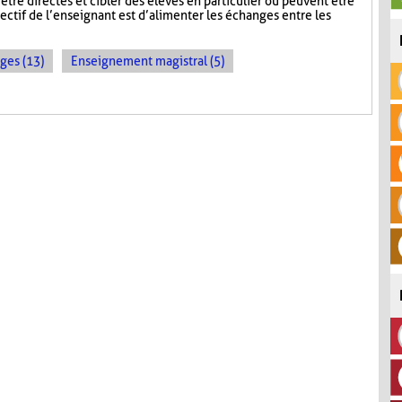
être directes et cibler des élèves en particulier ou peuvent être
ectif de l’enseignant est d’alimenter les échanges entre les
ges (13)
Enseignement magistral (5)