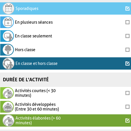
Sporadiques
En plusieurs séances
En classe seulement
Hors classe
En classe et hors classe
DURÉE DE L'ACTIVITÉ
Activités courtes (< 30
minutes)
Activités développées
(Entre 30 et 60 minutes)
Activités élaborées (> 60
minutes)