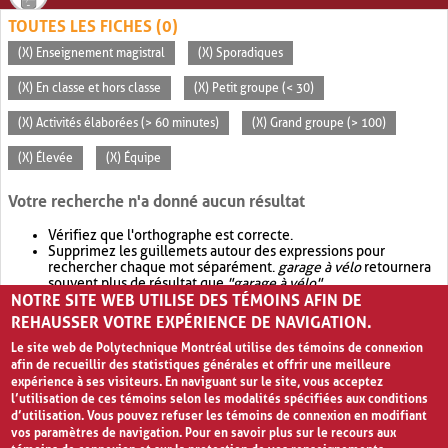
TOUTES LES FICHES (0)
(X) Enseignement magistral
(X) Sporadiques
(X) En classe et hors classe
(X) Petit groupe (< 30)
(X) Activités élaborées (> 60 minutes)
(X) Grand groupe (> 100)
(X) Élevée
(X) Équipe
Votre recherche n'a donné aucun résultat
Vérifiez que l'orthographe est correcte.
Supprimez les guillemets autour des expressions pour
rechercher chaque mot séparément.
garage à vélo
retournera
souvent plus de résultat que
"garage à vélo"
.
NOTRE SITE WEB UTILISE DES TÉMOINS AFIN DE
Envisagez d'élargir votre recherche avec
OR
.
garage OR vélo
retournera souvent plus de résultat que
garage à vélo
.
REHAUSSER VOTRE EXPÉRIENCE DE NAVIGATION.
Le site web de Polytechnique Montréal utilise des témoins de connexion
afin de recueillir des statistiques générales et offrir une meilleure
expérience à ses visiteurs. En naviguant sur le site, vous acceptez
l’utilisation de ces témoins selon les modalités spécifiées aux conditions
d’utilisation. Vous pouvez refuser les témoins de connexion en modifiant
vos paramètres de navigation. Pour en savoir plus sur le recours aux