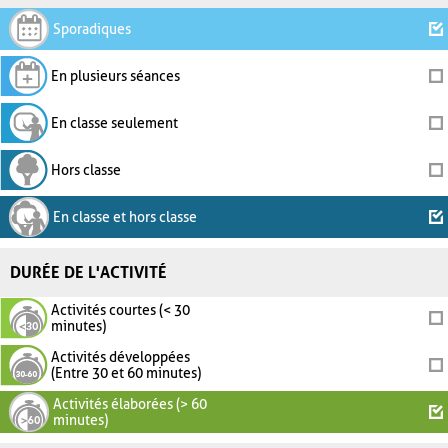
Sporadiques
En plusieurs séances
En classe seulement
Hors classe
En classe et hors classe
DURÉE DE L'ACTIVITÉ
Activités courtes (< 30
minutes)
Activités développées
(Entre 30 et 60 minutes)
Activités élaborées (> 60
minutes)