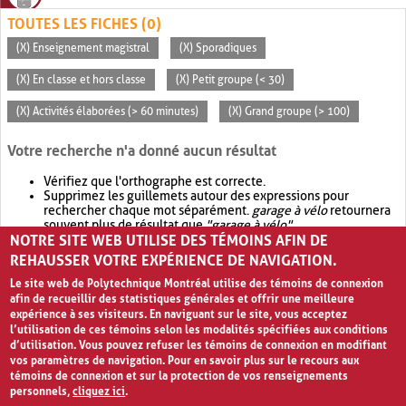
TOUTES LES FICHES (0)
(X) Enseignement magistral
(X) Sporadiques
(X) En classe et hors classe
(X) Petit groupe (< 30)
(X) Activités élaborées (> 60 minutes)
(X) Grand groupe (> 100)
Votre recherche n'a donné aucun résultat
Vérifiez que l'orthographe est correcte.
Supprimez les guillemets autour des expressions pour
rechercher chaque mot séparément.
garage à vélo
retournera
souvent plus de résultat que
"garage à vélo"
.
NOTRE SITE WEB UTILISE DES TÉMOINS AFIN DE
Envisagez d'élargir votre recherche avec
OR
.
garage OR vélo
retournera souvent plus de résultat que
garage à vélo
.
REHAUSSER VOTRE EXPÉRIENCE DE NAVIGATION.
Le site web de Polytechnique Montréal utilise des témoins de connexion
afin de recueillir des statistiques générales et offrir une meilleure
expérience à ses visiteurs. En naviguant sur le site, vous acceptez
l’utilisation de ces témoins selon les modalités spécifiées aux conditions
d’utilisation. Vous pouvez refuser les témoins de connexion en modifiant
vos paramètres de navigation. Pour en savoir plus sur le recours aux
témoins de connexion et sur la protection de vos renseignements
personnels,
cliquez ici
.
Avis de confidentialité et conditions d’utilisation