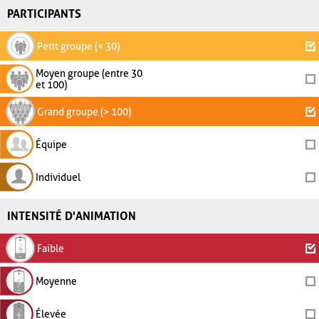
PARTICIPANTS
Petit groupe (< 30)
Moyen groupe (entre 30
et 100)
Grand groupe (> 100)
Équipe
Individuel
INTENSITÉ D'ANIMATION
Faible
Moyenne
Élevée