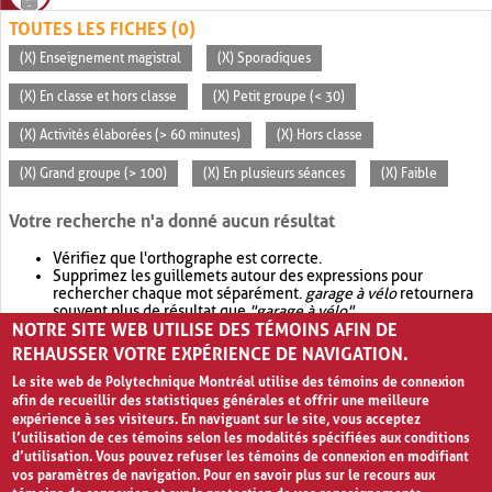
TOUTES LES FICHES (0)
(X) Enseignement magistral
(X) Sporadiques
(X) En classe et hors classe
(X) Petit groupe (< 30)
(X) Activités élaborées (> 60 minutes)
(X) Hors classe
(X) Grand groupe (> 100)
(X) En plusieurs séances
(X) Faible
Votre recherche n'a donné aucun résultat
Vérifiez que l'orthographe est correcte.
Supprimez les guillemets autour des expressions pour
rechercher chaque mot séparément.
garage à vélo
retournera
souvent plus de résultat que
"garage à vélo"
.
NOTRE SITE WEB UTILISE DES TÉMOINS AFIN DE
Envisagez d'élargir votre recherche avec
OR
.
garage OR vélo
retournera souvent plus de résultat que
garage à vélo
.
REHAUSSER VOTRE EXPÉRIENCE DE NAVIGATION.
Le site web de Polytechnique Montréal utilise des témoins de connexion
afin de recueillir des statistiques générales et offrir une meilleure
expérience à ses visiteurs. En naviguant sur le site, vous acceptez
l’utilisation de ces témoins selon les modalités spécifiées aux conditions
d’utilisation. Vous pouvez refuser les témoins de connexion en modifiant
vos paramètres de navigation. Pour en savoir plus sur le recours aux