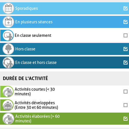
Sporadiques
En plusieurs séances
En classe seulement
Hors classe
En classe et hors classe
DURÉE DE L'ACTIVITÉ
Activités courtes (< 30
minutes)
Activités développées
(Entre 30 et 60 minutes)
Activités élaborées (> 60
minutes)