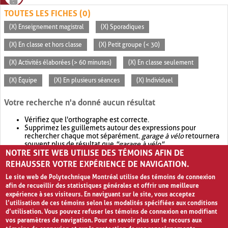
TOUTES LES FICHES (0)
(X) Enseignement magistral
(X) Sporadiques
(X) En classe et hors classe
(X) Petit groupe (< 30)
(X) Activités élaborées (> 60 minutes)
(X) En classe seulement
(X) Équipe
(X) En plusieurs séances
(X) Individuel
Votre recherche n'a donné aucun résultat
Vérifiez que l'orthographe est correcte.
Supprimez les guillemets autour des expressions pour
rechercher chaque mot séparément.
garage à vélo
retournera
souvent plus de résultat que
"garage à vélo"
.
NOTRE SITE WEB UTILISE DES TÉMOINS AFIN DE
Envisagez d'élargir votre recherche avec
OR
.
garage OR vélo
retournera souvent plus de résultat que
garage à vélo
.
REHAUSSER VOTRE EXPÉRIENCE DE NAVIGATION.
Le site web de Polytechnique Montréal utilise des témoins de connexion
afin de recueillir des statistiques générales et offrir une meilleure
expérience à ses visiteurs. En naviguant sur le site, vous acceptez
l’utilisation de ces témoins selon les modalités spécifiées aux conditions
d’utilisation. Vous pouvez refuser les témoins de connexion en modifiant
vos paramètres de navigation. Pour en savoir plus sur le recours aux