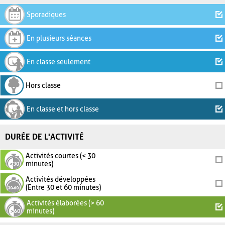
Sporadiques
En plusieurs séances
En classe seulement
Hors classe
En classe et hors classe
DURÉE DE L'ACTIVITÉ
Activités courtes (< 30
minutes)
Activités développées
(Entre 30 et 60 minutes)
Activités élaborées (> 60
minutes)