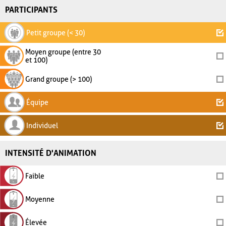
PARTICIPANTS
Petit groupe (< 30)
Moyen groupe (entre 30
et 100)
Grand groupe (> 100)
Équipe
Individuel
INTENSITÉ D'ANIMATION
Faible
Moyenne
Élevée