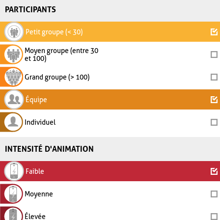
PARTICIPANTS
Petit groupe (< 30)
Moyen groupe (entre 30
et 100)
Grand groupe (> 100)
Équipe
Individuel
INTENSITÉ D'ANIMATION
Faible
Moyenne
Élevée