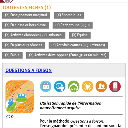
TOUTES LES FICHES (1)
(X) Enseignement magistral
(X) Sporadiques
(X) En classe et hors classe
(X) Petit groupe (< 30)
(X) Activités élaborées (> 60 minutes)
(X) Équipe
(X) En plusieurs séances
(X) Activités courtes (< 30 minutes)
(X) Faible
(X) Activités développées (Entre 30 et 60 minutes)
QUESTIONS À FOISON
Utilisation rapide de l'information
nouvellement acquise
0
Pour la méthode
Questions à foison
,
l'enseignant doit présenter du contenu sous la