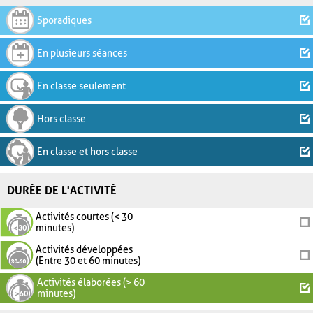
Sporadiques
En plusieurs séances
En classe seulement
Hors classe
En classe et hors classe
DURÉE DE L'ACTIVITÉ
Activités courtes (< 30
minutes)
Activités développées
(Entre 30 et 60 minutes)
Activités élaborées (> 60
minutes)