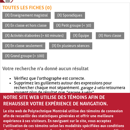
TOUTES LES FICHES (0)
(X) Enseignement magistral
(X) Sporadiques
(X) En classe et hors classe
(X) Petit groupe (< 30)
(X) Activités élaborées (> 60 minutes)
(X) Équipe
(X) Hors classe
(X) En classe seulement
(X) En plusieurs séances
(X) Grand groupe (> 100)
Votre recherche n'a donné aucun résultat
Vérifiez que l'orthographe est correcte.
Supprimez les guillemets autour des expressions pour
rechercher chaque mot séparément.
garage à vélo
retournera
souvent plus de résultat que
"garage à vélo"
.
NOTRE SITE WEB UTILISE DES TÉMOINS AFIN DE
Envisagez d'élargir votre recherche avec
OR
.
garage OR vélo
retournera souvent plus de résultat que
garage à vélo
.
REHAUSSER VOTRE EXPÉRIENCE DE NAVIGATION.
Le site web de Polytechnique Montréal utilise des témoins de connexion
afin de recueillir des statistiques générales et offrir une meilleure
expérience à ses visiteurs. En naviguant sur le site, vous acceptez
l’utilisation de ces témoins selon les modalités spécifiées aux conditions