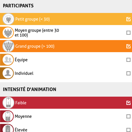
PARTICIPANTS
Petit groupe (< 30)
Moyen groupe (entre 30
et 100)
Grand groupe (> 100)
Équipe
Individuel
INTENSITÉ D'ANIMATION
Faible
Moyenne
Élevée