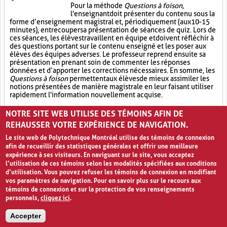
Pour la méthode
Questions à foison
,
l'enseignant doit présenter du contenu sous la
forme d’enseignement magistral et, périodiquement (aux 10-15
minutes), entrecouper sa présentation de séances de quiz. Lors de
ces séances, les élèves travaillent en équipe et doivent réfléchir à
des questions portant sur le contenu enseigné et les poser aux
élèves des équipes adverses. Le professeur reprend ensuite sa
présentation en prenant soin de commenter les réponses
données et d’apporter les corrections nécessaires. En somme, les
Questions à foison
permettent aux élèves de mieux assimiler les
notions présentées de manière magistrale en leur faisant utiliser
rapidement l'information nouvellement acquise.
Quiz (6)
Enseignement magistral (5)
NOTRE SITE WEB UTILISE DES TÉMOINS AFIN DE
REHAUSSER VOTRE EXPÉRIENCE DE NAVIGATION.
Le site web de Polytechnique Montréal utilise des témoins de connexion
afin de recueillir des statistiques générales et offrir une meilleure
expérience à ses visiteurs. En naviguant sur le site, vous acceptez
l’utilisation de ces témoins selon les modalités spécifiées aux conditions
d’utilisation. Vous pouvez refuser les témoins de connexion en modifiant
vos paramètres de navigation. Pour en savoir plus sur le recours aux
témoins de connexion et sur la protection de vos renseignements
personnels,
cliquez ici
.
Avis de confidentialité et conditions d’utilisation
Accepter