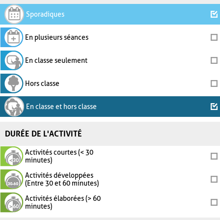
Sporadiques
En plusieurs séances
En classe seulement
Hors classe
En classe et hors classe
DURÉE DE L'ACTIVITÉ
Activités courtes (< 30
minutes)
Activités développées
(Entre 30 et 60 minutes)
Activités élaborées (> 60
minutes)