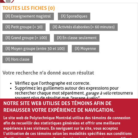
TOUTES LES FICHES (0)
(X) Enseignement magistral
(X) Sporadiques
(X) Petit groupe (< 30)
(X) Activités élaborées (> 60 minutes)
(X) Grand groupe (> 100)
(X) En classe seulement
(X) Moyen groupe (entre 30 et 100)
(X) Moyenne
(X) Hors classe
Votre recherche n'a donné aucun résultat
Vérifiez que l'orthographe est correcte.
Supprimez les guillemets autour des expressions pour
rechercher chaque mot séparément.
garage à vélo
retournera
souvent plus de résultat que
"garage à vélo"
.
NOTRE SITE WEB UTILISE DES TÉMOINS AFIN DE
Envisagez d'élargir votre recherche avec
OR
.
garage OR vélo
retournera souvent plus de résultat que
garage à vélo
.
REHAUSSER VOTRE EXPÉRIENCE DE NAVIGATION.
Le site web de Polytechnique Montréal utilise des témoins de connexion
afin de recueillir des statistiques générales et offrir une meilleure
expérience à ses visiteurs. En naviguant sur le site, vous acceptez
l’utilisation de ces témoins selon les modalités spécifiées aux conditions