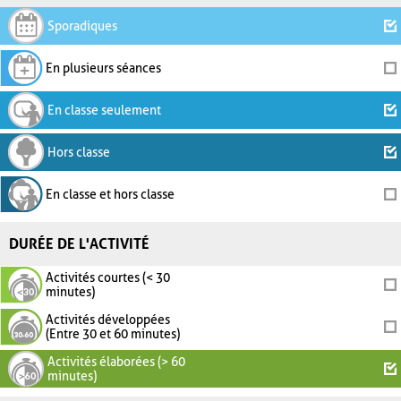
Sporadiques
En plusieurs séances
En classe seulement
Hors classe
En classe et hors classe
DURÉE DE L'ACTIVITÉ
Activités courtes (< 30
minutes)
Activités développées
(Entre 30 et 60 minutes)
Activités élaborées (> 60
minutes)