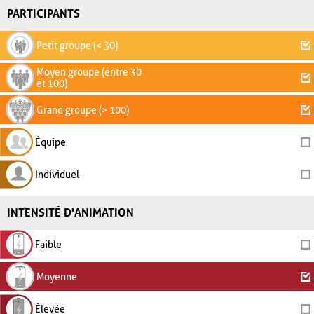
PARTICIPANTS
Petit groupe (< 30)
Moyen groupe (entre 30
et 100)
Grand groupe (> 100)
Équipe
Individuel
INTENSITÉ D'ANIMATION
Faible
Moyenne
Élevée