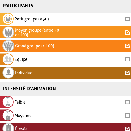
PARTICIPANTS
Petit groupe (< 30)
Moyen groupe (entre 30
et 100)
Grand groupe (> 100)
Équipe
Individuel
INTENSITÉ D'ANIMATION
Faible
Moyenne
Élevée