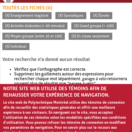
TOUTES LES FICHES (0)
(X) Enseignement magistral
(X) Sporadiques
(X) Élevée
(X) Activités élaborées (> 60 minutes)
(X) Grand groupe (> 100)
(X) Moyen groupe (entre 30 et 100)
(X) En classe seulement
(X) Individuel
Votre recherche n'a donné aucun résultat
Vérifiez que l'orthographe est correcte.
Supprimez les guillemets autour des expressions pour
rechercher chaque mot séparément.
garage à vélo
retournera
souvent plus de résultat que
"garage à vélo"
.
NOTRE SITE WEB UTILISE DES TÉMOINS AFIN DE
Envisagez d'élargir votre recherche avec
OR
.
garage OR vélo
retournera souvent plus de résultat que
garage à vélo
.
REHAUSSER VOTRE EXPÉRIENCE DE NAVIGATION.
Le site web de Polytechnique Montréal utilise des témoins de connexion
afin de recueillir des statistiques générales et offrir une meilleure
expérience à ses visiteurs. En naviguant sur le site, vous acceptez
l’utilisation de ces témoins selon les modalités spécifiées aux conditions
d’utilisation. Vous pouvez refuser les témoins de connexion en modifiant
vos paramètres de navigation. Pour en savoir plus sur le recours aux