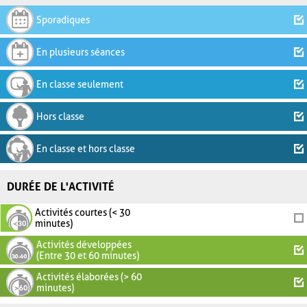
Sporadiques
En plusieurs séances
En classe seulement
Hors classe
En classe et hors classe
DURÉE DE L'ACTIVITÉ
Activités courtes (< 30
minutes)
Activités développées
(Entre 30 et 60 minutes)
Activités élaborées (> 60
minutes)