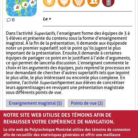
Le +
0
Dans l'activité
Superlatifs
, l’enseignant forme des équipes de 3 à
5 élèves et présente du contenu sous la forme d’enseignement
magistral. À la fin de la présentation, il demande aux équipes de
noter un premier superlatif, soit le point qu’ils jugent le plus
important de la présentation. Ensuite, il demande à certaines
équipes de partager ce point en le justifiant à l’aide d’arguments,
ce qui permet de lancer la discussion. L’enseignant commente le
choix et les arguments des équipes, puis reprend le processus en
leur demandant de chercher d’autres superlatifs tels que le point
le plus utile, le plus intéressant ou encore le plus complexe. En
somme, l'activité
Superlatifs
permet aux élèves de concrétiser
leurs apprentissages en revoyant une présentation magistrale
sous différents points de vue.
Enseignement magistral (5)
Points de vue (2)
Travail d'équipe (8)
NOTRE SITE WEB UTILISE DES TÉMOINS AFIN DE
REHAUSSER VOTRE EXPÉRIENCE DE NAVIGATION.
Le site web de Polytechnique Montréal utilise des témoins de connexion
afin de recueillir des statistiques générales et offrir une meilleure