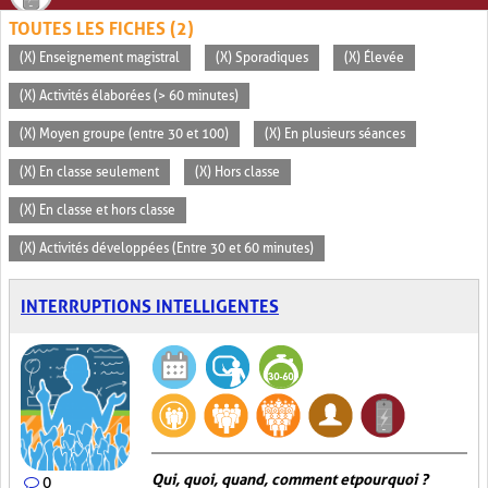
TOUTES LES FICHES (2)
(X) Enseignement magistral
(X) Sporadiques
(X) Élevée
(X) Activités élaborées (> 60 minutes)
(X) Moyen groupe (entre 30 et 100)
(X) En plusieurs séances
(X) En classe seulement
(X) Hors classe
(X) En classe et hors classe
(X) Activités développées (Entre 30 et 60 minutes)
INTERRUPTIONS INTELLIGENTES
Qui, quoi, quand, comment et pourquoi ?
0