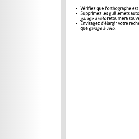
Vérifiez que l'orthographe est
Supprimez les guillemets aut
garage à vélo
retournera souve
Envisagez d'élargir votre rec
que
garage à vélo
.