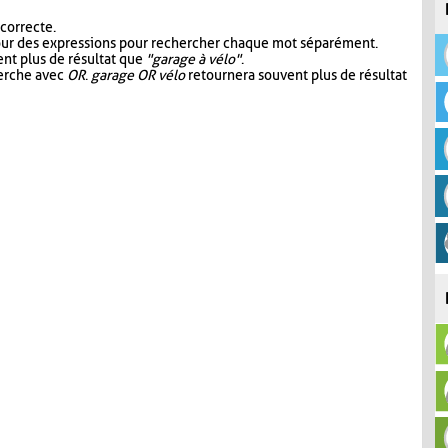
 correcte.
our des expressions pour rechercher chaque mot séparément.
nt plus de résultat que
"garage à vélo"
.
herche avec
OR
.
garage OR vélo
retournera souvent plus de résultat