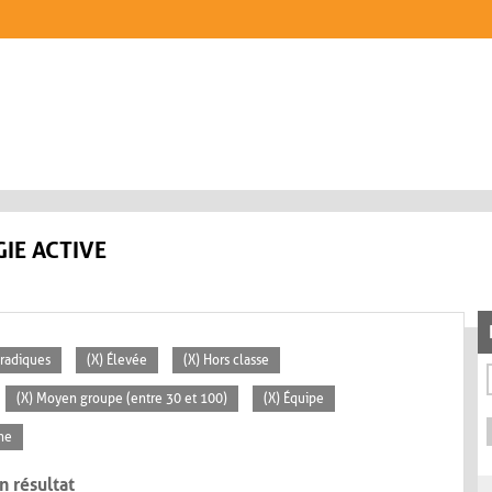
IE ACTIVE
oradiques
(X) Élevée
(X) Hors classe
(X) Moyen groupe (entre 30 et 100)
(X) Équipe
ne
n résultat