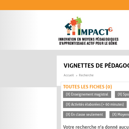
Aller au contenu principal
VIGNETTES DE PÉDAGOG
Accueil
Recherche
TOUTES LES FICHES (0)
(X) Enseignement magistral
(X) Sp
(X) Activités élaborées (> 60 minutes)
(X) En classe seulement
(X) Moyen
Votre recherche n'a donné aucu