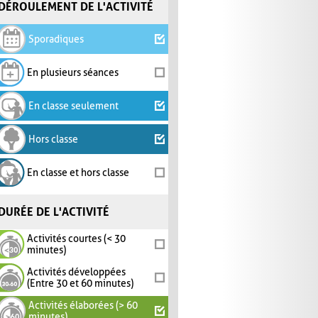
DÉROULEMENT DE L'ACTIVITÉ
Sporadiques
En plusieurs séances
En classe seulement
Hors classe
En classe et hors classe
DURÉE DE L'ACTIVITÉ
Activités courtes (< 30
minutes)
Activités développées
(Entre 30 et 60 minutes)
Activités élaborées (> 60
minutes)