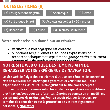
TOUTES LES FICHES (0)
(X) Enseignement magistral
(X) Sporadiques
(X) Élevée
(X) Petit groupe (< 30)
(X) Activités élaborées (> 60 minutes)
(X) Hors classe
(X) Équipe
(X) En classe seulement
Votre recherche n'a donné aucun résultat
Vérifiez que l'orthographe est correcte.
Supprimez les guillemets autour des expressions pour
rechercher chaque mot séparément.
garage à vélo
retournera
souvent plus de résultat que
"garage à vélo"
.
NOTRE SITE WEB UTILISE DES TÉMOINS AFIN DE
Envisagez d'élargir votre recherche avec
OR
.
garage OR vélo
retournera souvent plus de résultat que
garage à vélo
.
REHAUSSER VOTRE EXPÉRIENCE DE NAVIGATION.
Le site web de Polytechnique Montréal utilise des témoins de connexion
afin de recueillir des statistiques générales et offrir une meilleure
expérience à ses visiteurs. En naviguant sur le site, vous acceptez
l’utilisation de ces témoins selon les modalités spécifiées aux conditions
d’utilisation. Vous pouvez refuser les témoins de connexion en modifiant
vos paramètres de navigation. Pour en savoir plus sur le recours aux
témoins de connexion et sur la protection de vos renseignements
personnels,
cliquez ici
.
Avis de confidentialité et conditions d’utilisation