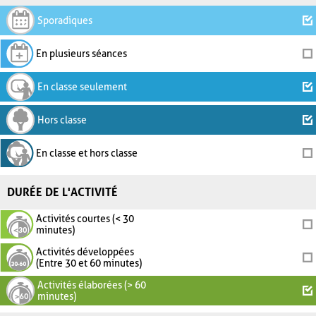
Sporadiques
En plusieurs séances
En classe seulement
Hors classe
En classe et hors classe
DURÉE DE L'ACTIVITÉ
Activités courtes (< 30
minutes)
Activités développées
(Entre 30 et 60 minutes)
Activités élaborées (> 60
minutes)