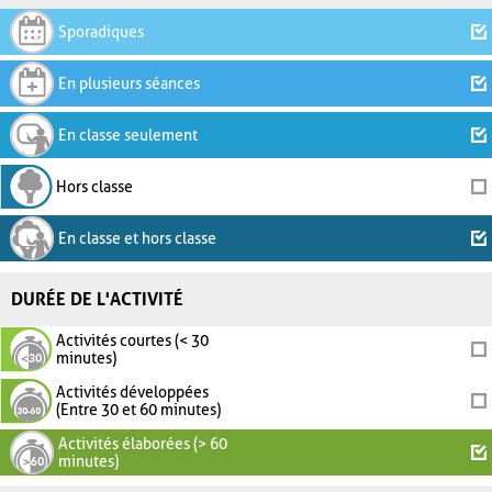
Sporadiques
En plusieurs séances
En classe seulement
Hors classe
En classe et hors classe
DURÉE DE L'ACTIVITÉ
Activités courtes (< 30
minutes)
Activités développées
(Entre 30 et 60 minutes)
Activités élaborées (> 60
minutes)