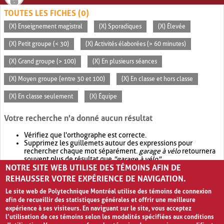
TOUTES LES FICHES (0)
(X) Enseignement magistral
(X) Sporadiques
(X) Élevée
(X) Petit groupe (< 30)
(X) Activités élaborées (> 60 minutes)
(X) Grand groupe (> 100)
(X) En plusieurs séances
(X) Moyen groupe (entre 30 et 100)
(X) En classe et hors classe
(X) En classe seulement
(X) Équipe
Votre recherche n'a donné aucun résultat
Vérifiez que l'orthographe est correcte.
Supprimez les guillemets autour des expressions pour
rechercher chaque mot séparément.
garage à vélo
retournera
souvent plus de résultat que
"garage à vélo"
.
NOTRE SITE WEB UTILISE DES TÉMOINS AFIN DE
Envisagez d'élargir votre recherche avec
OR
.
garage OR vélo
retournera souvent plus de résultat que
garage à vélo
.
REHAUSSER VOTRE EXPÉRIENCE DE NAVIGATION.
Le site web de Polytechnique Montréal utilise des témoins de connexion
afin de recueillir des statistiques générales et offrir une meilleure
expérience à ses visiteurs. En naviguant sur le site, vous acceptez
l’utilisation de ces témoins selon les modalités spécifiées aux conditions