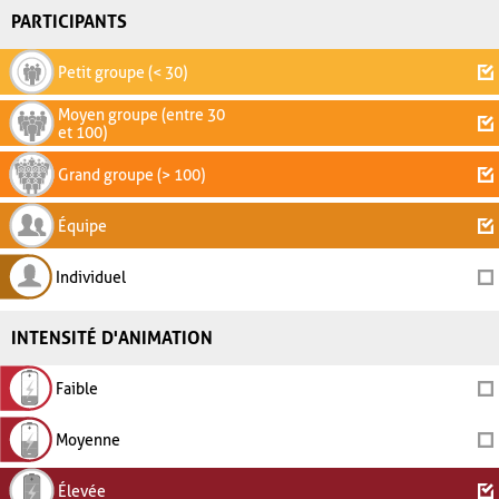
PARTICIPANTS
Petit groupe (< 30)
Moyen groupe (entre 30
et 100)
Grand groupe (> 100)
Équipe
Individuel
INTENSITÉ D'ANIMATION
Faible
Moyenne
Élevée