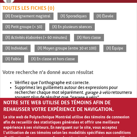
TOUTES LES FICHES (0)
(X) Enseignement magistral
(X) Sporadiques
(X) Élevée
(X) Petit groupe (< 30)
(X) En plusieurs séances
(X) Activités élaborées (> 60 minutes)
(X) Hors classe
(X) Individuel
(X) Moyen groupe (entre 30 et 100)
(X) Équipe
(X) Faible
(X) En classe et hors classe
Votre recherche n'a donné aucun résultat
Vérifiez que l'orthographe est correcte.
Supprimez les guillemets autour des expressions pour
rechercher chaque mot séparément.
garage à vélo
retournera
souvent plus de résultat que
"garage à vélo"
.
NOTRE SITE WEB UTILISE DES TÉMOINS AFIN DE
Envisagez d'élargir votre recherche avec
OR
.
garage OR vélo
retournera souvent plus de résultat que
garage à vélo
.
REHAUSSER VOTRE EXPÉRIENCE DE NAVIGATION.
Le site web de Polytechnique Montréal utilise des témoins de connexion
afin de recueillir des statistiques générales et offrir une meilleure
expérience à ses visiteurs. En naviguant sur le site, vous acceptez
l’utilisation de ces témoins selon les modalités spécifiées aux conditions