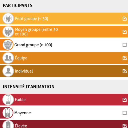
PARTICIPANTS
Petit groupe (< 30)
Moyen groupe (entre 30
et 100)
Grand groupe (> 100)
Équipe
Individuel
INTENSITÉ D'ANIMATION
Faible
Moyenne
Élevée