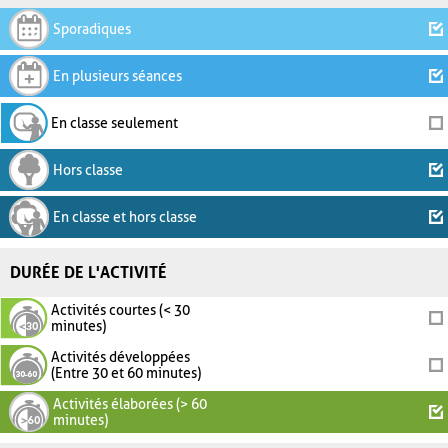
Sporadiques
En plusieurs séances
En classe seulement
Hors classe
En classe et hors classe
DURÉE DE L'ACTIVITÉ
Activités courtes (< 30
minutes)
Activités développées
(Entre 30 et 60 minutes)
Activités élaborées (> 60
minutes)