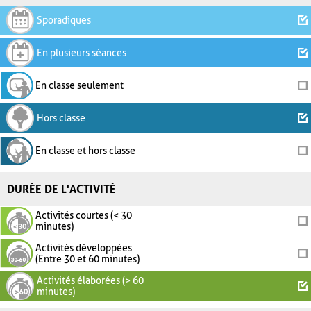
Sporadiques
En plusieurs séances
En classe seulement
Hors classe
En classe et hors classe
DURÉE DE L'ACTIVITÉ
Activités courtes (< 30
minutes)
Activités développées
(Entre 30 et 60 minutes)
Activités élaborées (> 60
minutes)