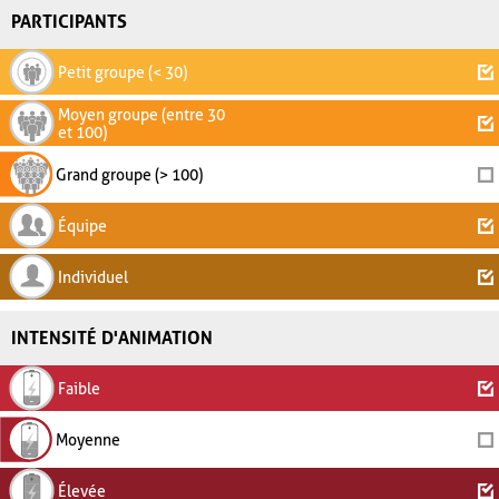
PARTICIPANTS
Petit groupe (< 30)
Moyen groupe (entre 30
et 100)
Grand groupe (> 100)
Équipe
Individuel
INTENSITÉ D'ANIMATION
Faible
Moyenne
Élevée