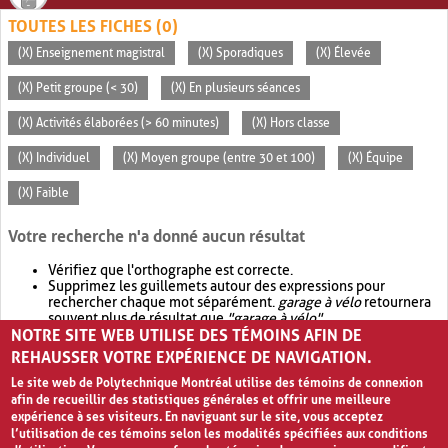
TOUTES LES FICHES (0)
(X) Enseignement magistral
(X) Sporadiques
(X) Élevée
(X) Petit groupe (< 30)
(X) En plusieurs séances
(X) Activités élaborées (> 60 minutes)
(X) Hors classe
(X) Individuel
(X) Moyen groupe (entre 30 et 100)
(X) Équipe
(X) Faible
Votre recherche n'a donné aucun résultat
Vérifiez que l'orthographe est correcte.
Supprimez les guillemets autour des expressions pour
rechercher chaque mot séparément.
garage à vélo
retournera
souvent plus de résultat que
"garage à vélo"
.
NOTRE SITE WEB UTILISE DES TÉMOINS AFIN DE
Envisagez d'élargir votre recherche avec
OR
.
garage OR vélo
retournera souvent plus de résultat que
garage à vélo
.
REHAUSSER VOTRE EXPÉRIENCE DE NAVIGATION.
Le site web de Polytechnique Montréal utilise des témoins de connexion
afin de recueillir des statistiques générales et offrir une meilleure
expérience à ses visiteurs. En naviguant sur le site, vous acceptez
l’utilisation de ces témoins selon les modalités spécifiées aux conditions