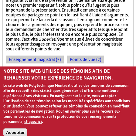
magistral. À la fin de la présentation, il demande aux équipes de
noter un premier superlatif, soit le point qu’ils jugent le plus
important de la présentation. Ensuite, il demande à certaines
équipes de partager ce point en le justifiant à l’aide d’arguments,
ce qui permet de lancer la discussion. L’enseignant commente le
choix et les arguments des équipes, puis reprend le processus en
leur demandant de chercher d’autres superlatifs tels que le point
le plus utile, le plus intéressant ou encore le plus complexe. En
somme, l'activité
Superlatifs
permet aux élèves de concrétiser
leurs apprentissages en revoyant une présentation magistrale
sous différents points de vue.
Enseignement magistral (5)
Points de vue (2)
Travail d'équipe (8)
NOTRE SITE WEB UTILISE DES TÉMOINS AFIN DE
REHAUSSER VOTRE EXPÉRIENCE DE NAVIGATION.
Le site web de Polytechnique Montréal utilise des témoins de connexion
afin de recueillir des statistiques générales et offrir une meilleure
expérience à ses visiteurs. En naviguant sur le site, vous acceptez
l’utilisation de ces témoins selon les modalités spécifiées aux conditions
d’utilisation. Vous pouvez refuser les témoins de connexion en modifiant
vos paramètres de navigation. Pour en savoir plus sur le recours aux
témoins de connexion et sur la protection de vos renseignements
personnels,
cliquez ici
.
Avis de confidentialité et conditions d’utilisation
Accepter