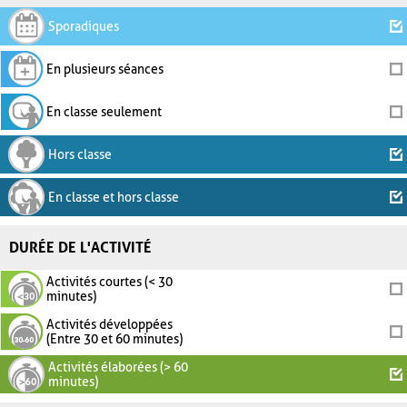
Sporadiques
En plusieurs séances
En classe seulement
Hors classe
En classe et hors classe
DURÉE DE L'ACTIVITÉ
Activités courtes (< 30
minutes)
Activités développées
(Entre 30 et 60 minutes)
Activités élaborées (> 60
minutes)