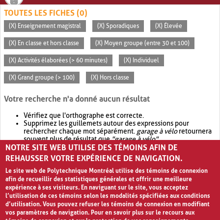
TOUTES LES FICHES (0)
(X) Enseignement magistral
(X) Sporadiques
(X) Élevée
(X) En classe et hors classe
(X) Moyen groupe (entre 30 et 100)
(X) Activités élaborées (> 60 minutes)
(X) Individuel
(X) Grand groupe (> 100)
(X) Hors classe
Votre recherche n'a donné aucun résultat
Vérifiez que l'orthographe est correcte.
Supprimez les guillemets autour des expressions pour
rechercher chaque mot séparément.
garage à vélo
retournera
souvent plus de résultat que
"garage à vélo"
.
NOTRE SITE WEB UTILISE DES TÉMOINS AFIN DE
Envisagez d'élargir votre recherche avec
OR
.
garage OR vélo
retournera souvent plus de résultat que
garage à vélo
.
REHAUSSER VOTRE EXPÉRIENCE DE NAVIGATION.
Le site web de Polytechnique Montréal utilise des témoins de connexion
afin de recueillir des statistiques générales et offrir une meilleure
expérience à ses visiteurs. En naviguant sur le site, vous acceptez
l’utilisation de ces témoins selon les modalités spécifiées aux conditions
d’utilisation. Vous pouvez refuser les témoins de connexion en modifiant
vos paramètres de navigation. Pour en savoir plus sur le recours aux