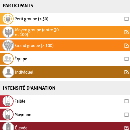
PARTICIPANTS
Petit groupe (< 30)
Moyen groupe (entre 30
et 100)
Grand groupe (> 100)
Équipe
Individuel
INTENSITÉ D'ANIMATION
Faible
Moyenne
Élevée