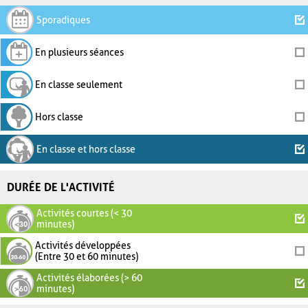
Sporadiques
En plusieurs séances
En classe seulement
Hors classe
En classe et hors classe
DURÉE DE L'ACTIVITÉ
Activités courtes (< 30
minutes)
Activités développées
(Entre 30 et 60 minutes)
Activités élaborées (> 60
minutes)