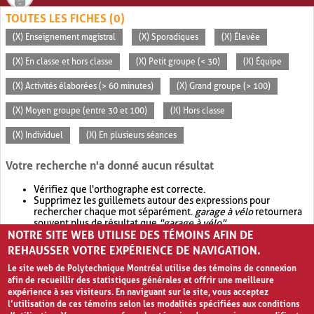
TOUTES LES FICHES (0)
(X) Enseignement magistral
(X) Sporadiques
(X) Élevée
(X) En classe et hors classe
(X) Petit groupe (< 30)
(X) Équipe
(X) Activités élaborées (> 60 minutes)
(X) Grand groupe (> 100)
(X) Moyen groupe (entre 30 et 100)
(X) Hors classe
(X) Individuel
(X) En plusieurs séances
Votre recherche n'a donné aucun résultat
Vérifiez que l'orthographe est correcte.
Supprimez les guillemets autour des expressions pour
rechercher chaque mot séparément.
garage à vélo
retournera
souvent plus de résultat que
"garage à vélo"
.
NOTRE SITE WEB UTILISE DES TÉMOINS AFIN DE
Envisagez d'élargir votre recherche avec
OR
.
garage OR vélo
retournera souvent plus de résultat que
garage à vélo
.
REHAUSSER VOTRE EXPÉRIENCE DE NAVIGATION.
Le site web de Polytechnique Montréal utilise des témoins de connexion
afin de recueillir des statistiques générales et offrir une meilleure
expérience à ses visiteurs. En naviguant sur le site, vous acceptez
l’utilisation de ces témoins selon les modalités spécifiées aux conditions