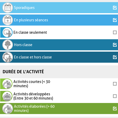
Sporadiques
En plusieurs séances
En classe seulement
Hors classe
En classe et hors classe
DURÉE DE L'ACTIVITÉ
Activités courtes (< 30
minutes)
Activités développées
(Entre 30 et 60 minutes)
Activités élaborées (> 60
minutes)