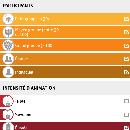
PARTICIPANTS
Petit groupe (< 30)
Moyen groupe (entre 30
et 100)
Grand groupe (> 100)
Équipe
Individuel
INTENSITÉ D'ANIMATION
Faible
Moyenne
Élevée