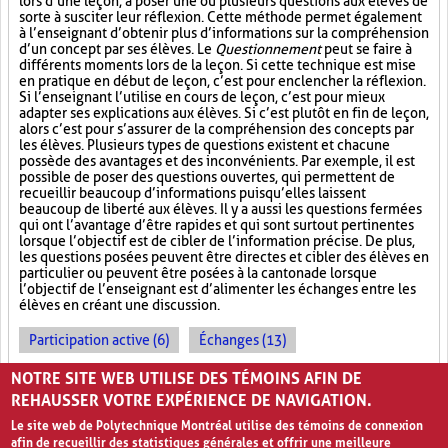
lors d’une leçon, à poser une ou plusieurs questions aux élèves de
sorte à susciter leur réflexion. Cette méthode permet également
à l’enseignant d’obtenir plus d’informations sur la compréhension
d’un concept par ses élèves. Le
Questionnement
peut se faire à
différents moments lors de la leçon. Si cette technique est mise
en pratique en début de leçon, c’est pour enclencher la réflexion.
Si l’enseignant l’utilise en cours de leçon, c’est pour mieux
adapter ses explications aux élèves. Si c’est plutôt en fin de leçon,
alors c’est pour s’assurer de la compréhension des concepts par
les élèves. Plusieurs types de questions existent et chacune
possède des avantages et des inconvénients. Par exemple, il est
possible de poser des questions ouvertes, qui permettent de
recueillir beaucoup d’informations puisqu’elles laissent
beaucoup de liberté aux élèves. Il y a aussi les questions fermées
qui ont l’avantage d’être rapides et qui sont surtout pertinentes
lorsque l’objectif est de cibler de l’information précise. De plus,
les questions posées peuvent être directes et cibler des élèves en
particulier ou peuvent être posées à la cantonade lorsque
l’objectif de l’enseignant est d’alimenter les échanges entre les
élèves en créant une discussion.
Participation active (6)
Échanges (13)
Enseignement magistral (5)
Réflexion individuelle (31)
NOTRE SITE WEB UTILISE DES TÉMOINS AFIN DE
REHAUSSER VOTRE EXPÉRIENCE DE NAVIGATION.
Le site web de Polytechnique Montréal utilise des témoins de connexion
afin de recueillir des statistiques générales et offrir une meilleure