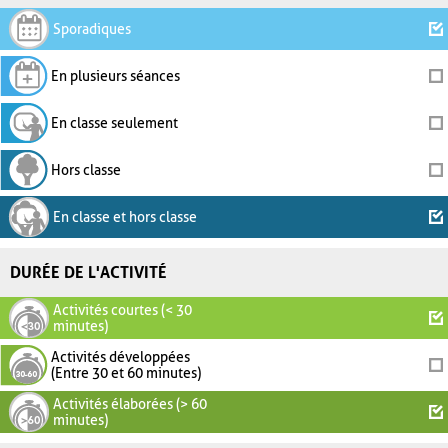
Sporadiques
En plusieurs séances
En classe seulement
Hors classe
En classe et hors classe
DURÉE DE L'ACTIVITÉ
Activités courtes (< 30
minutes)
Activités développées
(Entre 30 et 60 minutes)
Activités élaborées (> 60
minutes)