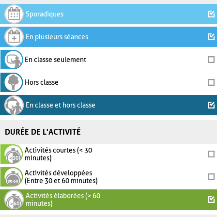
Sporadiques
En plusieurs séances
En classe seulement
Hors classe
En classe et hors classe
DURÉE DE L'ACTIVITÉ
Activités courtes (< 30
minutes)
Activités développées
(Entre 30 et 60 minutes)
Activités élaborées (> 60
minutes)