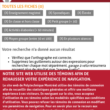
TOUTES LES FICHES (0)
(X) Enseignement magistral
(X) Sporadiques
(X) Élevée
(X) En classe et hors classe
(X) Petit groupe (< 30)
(X) Activités élaborées (> 60 minutes)
(X) Moyen groupe (entre 30 et 100)
(X) En plusieurs séances
Votre recherche n'a donné aucun résultat
Vérifiez que l'orthographe est correcte.
Supprimez les guillemets autour des expressions pour
rechercher chaque mot séparément.
garage à vélo
retournera
souvent plus de résultat que
"garage à vélo"
.
NOTRE SITE WEB UTILISE DES TÉMOINS AFIN DE
Envisagez d'élargir votre recherche avec
OR
.
garage OR vélo
retournera souvent plus de résultat que
garage à vélo
.
REHAUSSER VOTRE EXPÉRIENCE DE NAVIGATION.
Le site web de Polytechnique Montréal utilise des témoins de connexion
afin de recueillir des statistiques générales et offrir une meilleure
expérience à ses visiteurs. En naviguant sur le site, vous acceptez
l’utilisation de ces témoins selon les modalités spécifiées aux conditions
d’utilisation. Vous pouvez refuser les témoins de connexion en modifiant
vos paramètres de navigation. Pour en savoir plus sur le recours aux