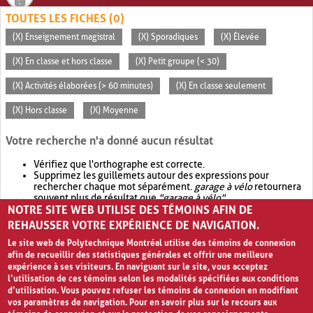
TOUTES LES FICHES (0)
(X) Enseignement magistral
(X) Sporadiques
(X) Élevée
(X) En classe et hors classe
(X) Petit groupe (< 30)
(X) Activités élaborées (> 60 minutes)
(X) En classe seulement
(X) Hors classe
(X) Moyenne
Votre recherche n'a donné aucun résultat
Vérifiez que l'orthographe est correcte.
Supprimez les guillemets autour des expressions pour
rechercher chaque mot séparément.
garage à vélo
retournera
souvent plus de résultat que
"garage à vélo"
.
NOTRE SITE WEB UTILISE DES TÉMOINS AFIN DE
Envisagez d'élargir votre recherche avec
OR
.
garage OR vélo
retournera souvent plus de résultat que
garage à vélo
.
REHAUSSER VOTRE EXPÉRIENCE DE NAVIGATION.
Le site web de Polytechnique Montréal utilise des témoins de connexion
afin de recueillir des statistiques générales et offrir une meilleure
expérience à ses visiteurs. En naviguant sur le site, vous acceptez
l’utilisation de ces témoins selon les modalités spécifiées aux conditions
d’utilisation. Vous pouvez refuser les témoins de connexion en modifiant
vos paramètres de navigation. Pour en savoir plus sur le recours aux