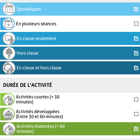
Sporadiques
En plusieurs séances
En classe seulement
Hors classe
En classe et hors classe
DURÉE DE L'ACTIVITÉ
Activités courtes (< 30
minutes)
Activités développées
(Entre 30 et 60 minutes)
Activités élaborées (> 60
minutes)