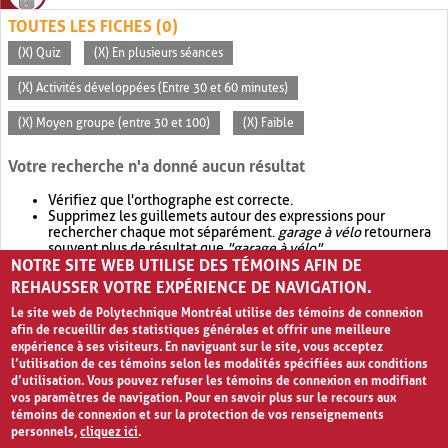
TOUTES LES FICHES (0)
(X) Quiz
(X) En plusieurs séances
(X) Activités développées (Entre 30 et 60 minutes)
(X) Moyen groupe (entre 30 et 100)
(X) Faible
Votre recherche n'a donné aucun résultat
Vérifiez que l'orthographe est correcte.
Supprimez les guillemets autour des expressions pour
rechercher chaque mot séparément.
garage à vélo
retournera
souvent plus de résultat que
"garage à vélo"
.
NOTRE SITE WEB UTILISE DES TÉMOINS AFIN DE
Envisagez d'élargir votre recherche avec
OR
.
garage OR vélo
retournera souvent plus de résultat que
garage à vélo
.
REHAUSSER VOTRE EXPÉRIENCE DE NAVIGATION.
Le site web de Polytechnique Montréal utilise des témoins de connexion
afin de recueillir des statistiques générales et offrir une meilleure
expérience à ses visiteurs. En naviguant sur le site, vous acceptez
l’utilisation de ces témoins selon les modalités spécifiées aux conditions
d’utilisation. Vous pouvez refuser les témoins de connexion en modifiant
vos paramètres de navigation. Pour en savoir plus sur le recours aux
témoins de connexion et sur la protection de vos renseignements
personnels,
cliquez ici
.
Avis de confidentialité et conditions d’utilisation