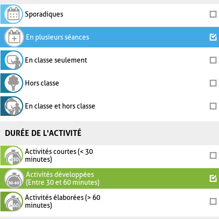
Sporadiques
En plusieurs séances
En classe seulement
Hors classe
En classe et hors classe
DURÉE DE L'ACTIVITÉ
Activités courtes (< 30
minutes)
Activités développées
(Entre 30 et 60 minutes)
Activités élaborées (> 60
minutes)